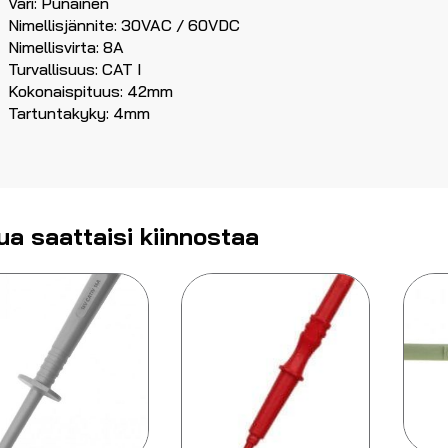
Väri: Punainen
Nimellisjännite: 30VAC / 60VDC
Nimellisvirta: 8A
Turvallisuus: CAT I
Kokonaispituus: 42mm
Tartuntakyky: 4mm
ua saattaisi kiinnostaa