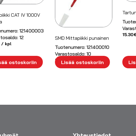
Tartu
piikki CAT IV 1000V
a
Tuote
Varas
enumero:
121400003
15.30
tosaldo:
12
SMD Mittapiikki punainen
/ kpl
Tuotenumero:
121400010
Varastosaldo:
10
11.45
€
/ kpl
sää ostoskoriin
Lisää ostoskoriin
Lis
ryhmät
Yhteystiedot