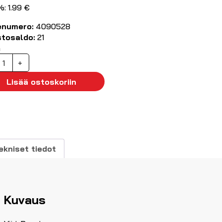
%: 1.99 €
enumero:
4090528
stosaldo:
21
ä
auenleuka
+
mm
ittapiikkin,
Lisää ostoskoriin
unainen
äärä
ekniset tiedot
Kuvaus