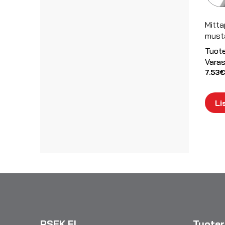
Mitta
must
Tuot
Varas
7.53
€
Li
PSEK.FI
Tuote