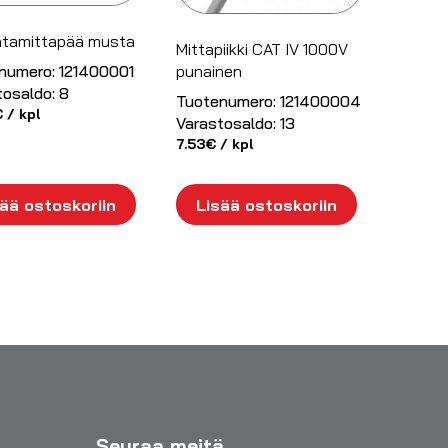
ntamittapää musta
Mittapiikki CAT IV 1000V
punainen
numero:
121400001
tosaldo:
8
Tuotenumero:
121400004
€
/ kpl
Varastosaldo:
13
7.53
€
/ kpl
ää ostoskoriin
Lisää ostoskoriin
Seuraa meitä