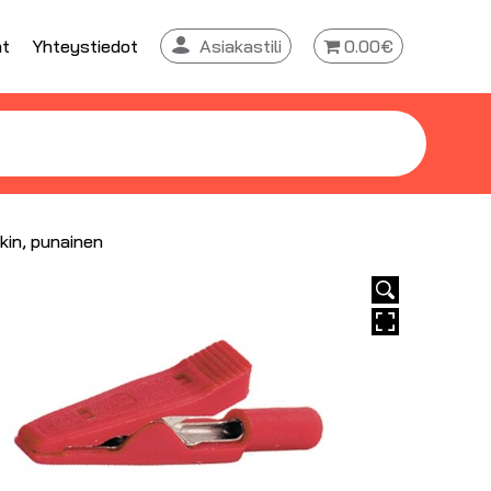
at
Yhteystiedot
Asiakastili
0.00€
kin, punainen