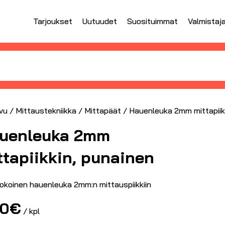
Tarjoukset
Uutuudet
Suosituimmat
Valmistaj
vu
/
Mittaustekniikka
/
Mittapäät
/ Hauenleuka 2mm mittapiik
uenleuka 2mm
ttapiikkin, punainen
kokoinen hauenleuka 2mm:n mittauspiikkiin
50
€
/ kpl