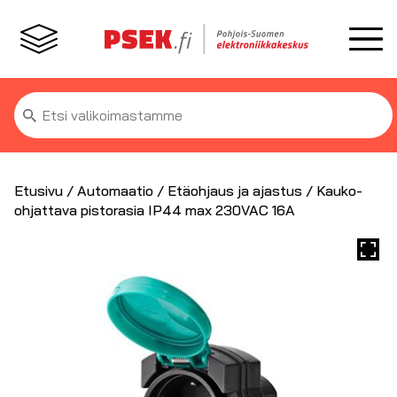
Etsi:
Etusivu
/
Automaatio
/
Etäohjaus ja ajastus
/ Kauko-
ohjattava pistorasia IP44 max 230VAC 16A