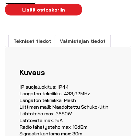
ohjattava
pistorasia
Lisää ostoskoriin
IP44
max
230VAC
16A
Tekniset tiedot
Valmistajan tiedot
määrä
Kuvaus
IP suojaluokitus: IP44
Langaton tekniikka: 433,92MHz
Langaton tekniikka: Mesh
Liittimen malli: Maadoitettu Schuko-liitin
Lähtöteho max: 3680W
Lähtövirta max: 16A
Radio lähetysteho max: 10dBm
Signaalin kantama max: 30m