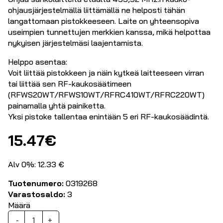
ohjausjärjestelmällä liittämällä ne helposti tähän
langattomaan pistokkeeseen. Laite on yhteensopiva
useimpien tunnettujen merkkien kanssa, mikä helpottaa
nykyisen järjestelmäsi laajentamista.
Helppo asentaa:
Voit liittää pistokkeen ja näin kytkeä laitteeseen virran
tai liittää sen RF-kaukosäätimeen
(RFWS20WT/RFWS10WT/RFRC410WT/RFRC220WT)
painamalla yhtä painiketta.
Yksi pistoke tallentaa enintään 5 eri RF-kaukosäädintä.
15.47
€
Alv 0%: 12.33 €
Tuotenumero:
0319268
Varastosaldo:
3
Määrä
Kauko-
-
+