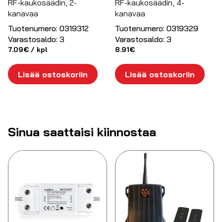
RF-kaukosäädin, 2-
RF-kaukosäädin, 4-
kanavaa
kanavaa
Tuotenumero:
0319312
Tuotenumero:
0319329
Varastosaldo:
3
Varastosaldo:
3
7.09
€
/ kpl
8.91
€
Lisää ostoskoriin
Lisää ostoskoriin
Sinua saattaisi kiinnostaa