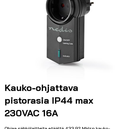
Kauko-ohjattava
pistorasia IP44 max
230VAC 16A
Ohjaa sähkölaitteita etäältä 433,92 MHz:n kauko-