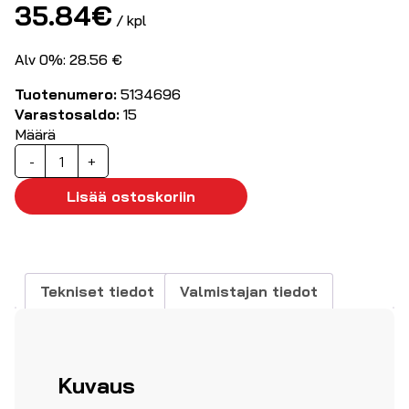
35.84
€
/ kpl
Alv 0%: 28.56 €
Tuotenumero:
5134696
Varastosaldo:
15
Määrä
DIN-
-
+
kisko
virtalähde
Lisää ostoskoriin
24VDC/3,125A/75W
määrä
Tekniset tiedot
Valmistajan tiedot
Kuvaus