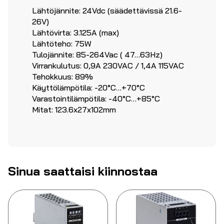
Lähtöjännite: 24Vdc (säädettävissä 21.6-
26V)
Lähtövirta: 3.125A (max)
Lähtöteho: 75W
Tulojännite: 85-264Vac ( 47…63Hz)
Virrankulutus: 0,9A 230VAC / 1,4A 115VAC
Tehokkuus: 89%
Käyttölämpötila: -20°C…+70°C
Varastointilämpötila: -40°C…+85°C
Mitat: 123.6x27x102mm
Sinua saattaisi kiinnostaa