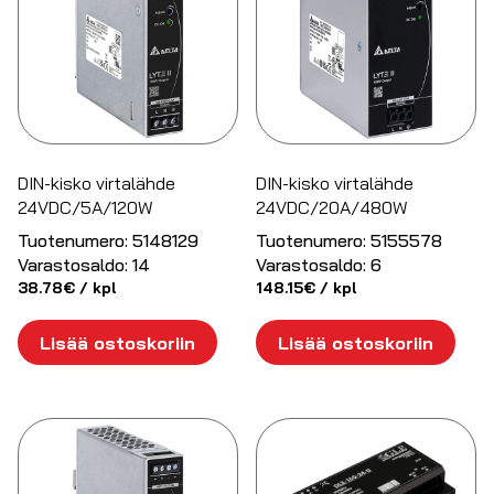
DIN-kisko virtalähde
DIN-kisko virtalähde
24VDC/5A/120W
24VDC/20A/480W
Tuotenumero:
5148129
Tuotenumero:
5155578
Varastosaldo:
14
Varastosaldo:
6
38.78
€
/ kpl
148.15
€
/ kpl
Lisää ostoskoriin
Lisää ostoskoriin