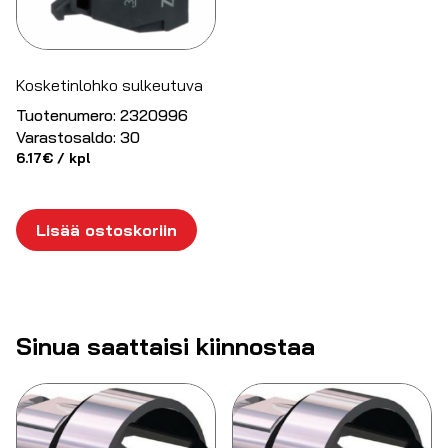
Kosketinlohko sulkeutuva
Tuotenumero:
2320996
Varastosaldo:
30
6.17
€
/ kpl
Lisää ostoskoriin
Sinua saattaisi kiinnostaa