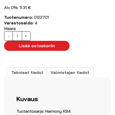
Alv 0%: 11.31 €
Tuotenumero:
0122701
Varastosaldo:
4
Määrä
Painike
-
+
lukkiutuva
keltainen
Lisää ostoskoriin
määrä
Tekniset tiedot
Valmistajan tiedot
Kuvaus
Tuotantosarja: Harmony XB4