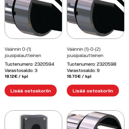
Väännin 0-(1)
Väännin (1)-0-(2)
jousipalautteinen
jousipalautteinen
Tuotenumero:
2320594
Tuotenumero:
2320598
Varastosaldo:
3
Varastosaldo:
9
18.12
€
/ kpl
16.70
€
/ kpl
Lisää ostoskoriin
Lisää ostoskoriin