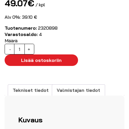
49.07
€
/ kpl
Alv 0%: 39.10 €
Tuotenumero:
2320898
Varastosaldo:
4
Määrä
Avainväännin
-
+
1-
0-
Lisää ostoskoriin
2
päälle
jäävä
määrä
Tekniset tiedot
Valmistajan tiedot
Kuvaus