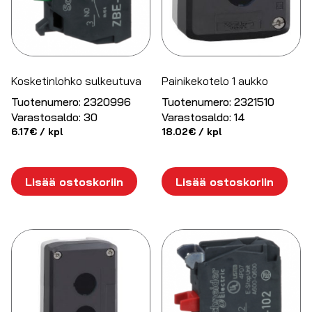
Kosketinlohko sulkeutuva
Painikekotelo 1 aukko
Tuotenumero:
2320996
Tuotenumero:
2321510
Varastosaldo:
30
Varastosaldo:
14
6.17
€
/ kpl
18.02
€
/ kpl
Lisää ostoskoriin
Lisää ostoskoriin