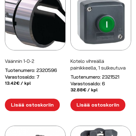
Väännin 1-0-2
Kotelo vihreällä
painikkeella, 1 sulkeutuva
Tuotenumero:
2320596
Varastosaldo:
7
Tuotenumero:
2321521
13.42
€
/ kpl
Varastosaldo:
6
32.88
€
/ kpl
Lisää ostoskoriin
Lisää ostoskoriin