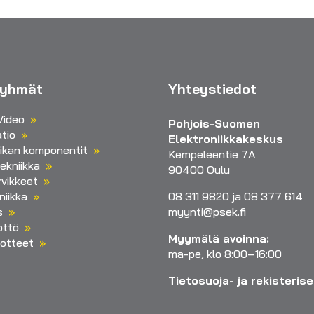
ryhmät
Yhteystiedot
Video
Pohjois-Suomen
tio
Elektroniikkakeskus
iikan komponentit
Kempeleentie 7A
ekniikka
90400 Oulu
vikkeet
niikka
08 311 9820 ja 08 377 614
s
myynti@psek.fi
öttö
Myymälä avoinna:
otteet
ma-pe, klo 8:00–16:00
Tietosuoja- ja rekisteris