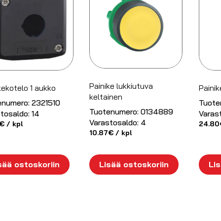
Painike lukkiutuva
kekotelo 1 aukko
Paini
keltainen
enumero:
2321510
Tuote
Tuotenumero:
0134889
tosaldo:
14
Varas
Varastosaldo:
4
€
/ kpl
24.80
10.87
€
/ kpl
sää ostoskoriin
Lisää ostoskoriin
Lis