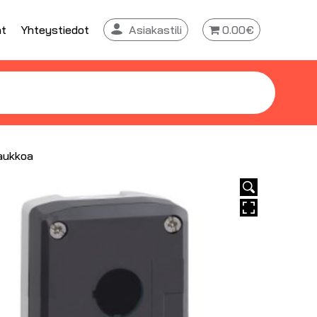
at
Yhteystiedot
Asiakastili
0.00€
 aukkoa