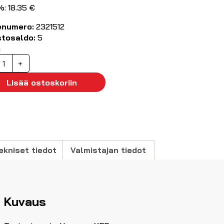
%: 18.35 €
enumero:
2321512
stosaldo:
5
ä
ainikekotelo
+
ukkoa
Lisää ostoskoriin
äärä
ekniset tiedot
Valmistajan tiedot
Kuvaus