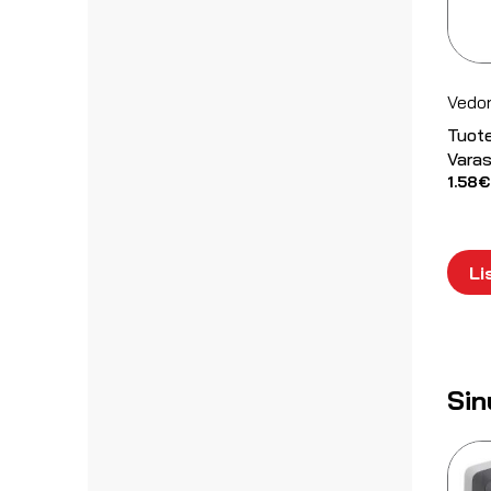
Vedon
Tuot
Varas
1.58
€
Li
Sin