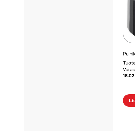
Paini
Tuot
Varas
18.02
Li