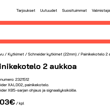
Tarjoukset
Uutuudet
Suosituimmat
Valmistaj
vu
/
Kytkimet
/
Schneider kytkimet (22mm)
/ Painikekotelo 2
inikekotelo 2 aukkoa
numero: 2321512
ider XALD02, painikekotelo.
der XB5-sarjan ohjaus ja signaaliyksiköille.
.03
€
/ kpl