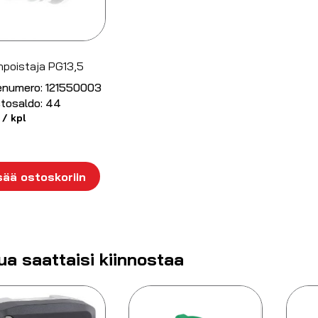
poistaja PG13,5
enumero:
121550003
tosaldo:
44
/ kpl
sää ostoskoriin
ua saattaisi kiinnostaa