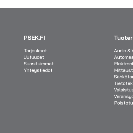
PSEK.FI
Tuote
Tarjoukset
Audio & 
Uutuudet
Automaa
Suosituimmat
Elektron
Yhteystiedot
Mittaust
Sähkötar
Tietotek
Valaistu
Virransy
Poistotu