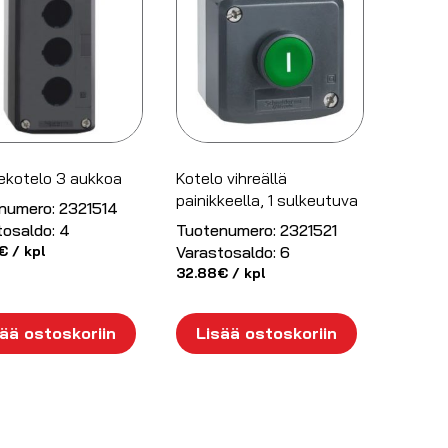
kekotelo 3 aukkoa
Kotelo vihreällä
painikkeella, 1 sulkeutuva
numero:
2321514
tosaldo:
4
Tuotenumero:
2321521
€
/ kpl
Varastosaldo:
6
32.88
€
/ kpl
ää ostoskoriin
Lisää ostoskoriin