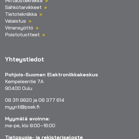
Mittaustekniikka
Sähkötarvikkeet
Tietotekniikka
Valaistus
Virransyöttö
Poistotuotteet
Yhteystiedot
Pohjois-Suomen Elektroniikkakeskus
Kempeleentie 7A
90400 Oulu
08 311 9820 ja 08 377 614
myynti@psek.fi
Myymälä avoinna:
ma-pe, klo 8:00–16:00
Tietosuoja- ja rekisteriseloste