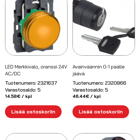
LED Merkkivalo, oranssi 24V
Avainväännin 0-1 päälle
AC/DC
jäävä
Tuotenumero:
2321637
Tuotenumero:
2320866
Varastosaldo:
5
Varastosaldo:
5
14.58
€
/ kpl
46.44
€
/ kpl
Lisää ostoskoriin
Lisää ostoskoriin