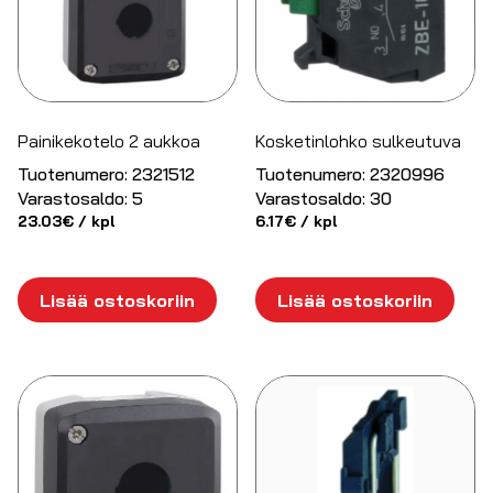
Painikekotelo 2 aukkoa
Kosketinlohko sulkeutuva
Tuotenumero:
2321512
Tuotenumero:
2320996
Varastosaldo:
5
Varastosaldo:
30
23.03
€
/ kpl
6.17
€
/ kpl
Lisää ostoskoriin
Lisää ostoskoriin