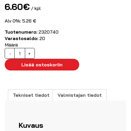
6.60
€
/ kpl
Alv 0%: 5.26 €
Tuotenumero:
2320740
Varastosaldo:
20
Määrä
Painike
-
+
palautuva
punainen
Lisää ostoskoriin
määrä
Tekniset tiedot
Valmistajan tiedot
Kuvaus