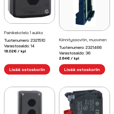
Painikekotelo 1 aukko
Kiinnityssovitin, muovinen
Tuotenumero:
2321510
Varastosaldo:
14
Tuotenumero:
2321466
18.02
€
/ kpl
Varastosaldo:
36
2.64
€
/ kpl
Lisää ostoskoriin
Lisää ostoskoriin