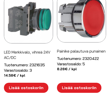
Painike palautuva punainen
LED Merkkivalo, vihreä 24V
AC/DC
Tuotenumero:
2320422
Varastosaldo:
5
Tuotenumero:
2321635
8.28
€
/ kpl
Varastosaldo:
3
14.58
€
/ kpl
Lisää ostoskoriin
Lisää ostoskoriin