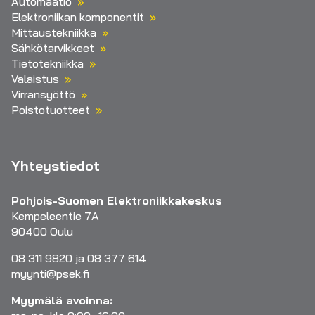
Automaatio
Elektroniikan komponentit
Mittaustekniikka
Sähkötarvikkeet
Tietotekniikka
Valaistus
Virransyöttö
Poistotuotteet
Yhteystiedot
Pohjois-Suomen Elektroniikkakeskus
Kempeleentie 7A
90400 Oulu
08 311 9820 ja 08 377 614
myynti@psek.fi
Myymälä avoinna: