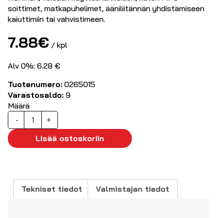
soittimet, matkapuhelimet, ääniliitännän yhdistämiseen
kaiuttimiin tai vahvistimeen.
7.88
€
/ kpl
Alv 0%: 6.28 €
Tuotenumero:
0265015
Varastosaldo:
9
Määrä
Stereokaapeli
-
+
3,5mm
-
Lisää ostoskoriin
2xRCA
1.0m
määrä
Tekniset tiedot
Valmistajan tiedot