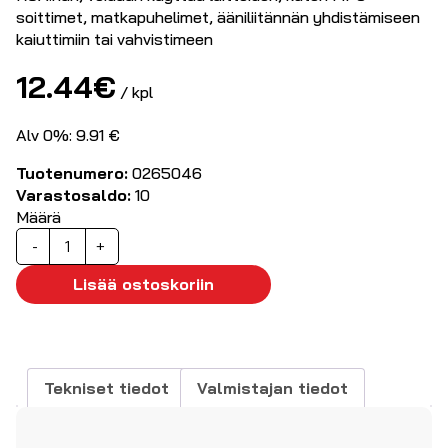
soittimet, matkapuhelimet, ääniliitännän yhdistämiseen
kaiuttimiin tai vahvistimeen
12.44
€
/ kpl
Alv 0%: 9.91 €
Tuotenumero:
0265046
Varastosaldo:
10
Määrä
Stereokaapeli
-
+
3,5mm
-
Lisää ostoskoriin
2xRCA
5.0m
määrä
Tekniset tiedot
Valmistajan tiedot