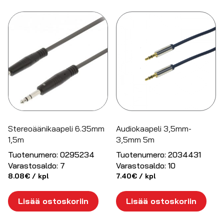
Stereoäänikaapeli 6.35mm
Audiokaapeli 3,5mm-
1,5m
3,5mm 5m
Tuotenumero:
0295234
Tuotenumero:
2034431
Varastosaldo:
7
Varastosaldo:
10
8.08
€
/ kpl
7.40
€
/ kpl
Lisää ostoskoriin
Lisää ostoskoriin