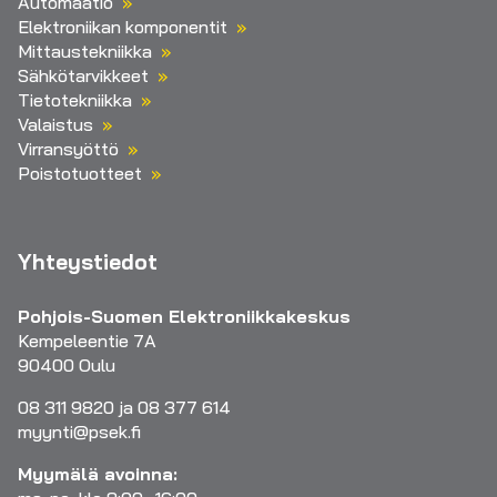
Automaatio
Elektroniikan komponentit
Mittaustekniikka
Sähkötarvikkeet
Tietotekniikka
Valaistus
Virransyöttö
Poistotuotteet
Yhteystiedot
Pohjois-Suomen Elektroniikkakeskus
Kempeleentie 7A
90400 Oulu
08 311 9820 ja 08 377 614
myynti@psek.fi
Myymälä avoinna: