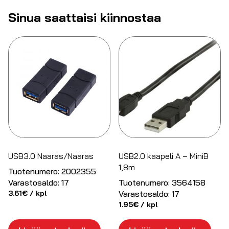
Sinua saattaisi kiinnostaa
USB3.0 Naaras/Naaras
USB2.0 kaapeli A – MiniB
1,8m
Tuotenumero:
2002355
Varastosaldo:
17
Tuotenumero:
3564158
3.61
€
/ kpl
Varastosaldo:
17
1.95
€
/ kpl