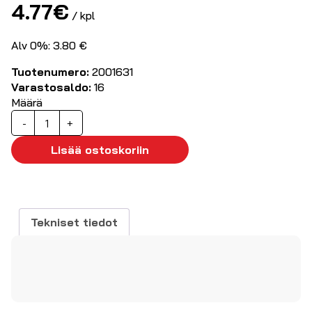
4.77
€
/ kpl
Alv 0%: 3.80 €
Tuotenumero:
2001631
Varastosaldo:
16
Määrä
USB2.0
-
+
kaapeli
A
Lisää ostoskoriin
-
MicroB
3,0m
määrä
Tekniset tiedot