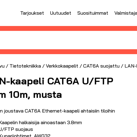
Tarjoukset
Uutuudet
Suosituimmat
Valmistaj
vu
/
Tietotekniikka
/
Verkkokaapelit
/
CAT6A suojattu
/ LAN-
N-kaapeli CAT6A U/FTP
im 10m, musta
in joustava CAT6A Ethernet-kaapeli ahtaisiin tiloihin
Kaapelin halkaisija ainoastaan 3.8mm
U/FTP suojaus
Kuparijohtimet, AWG32