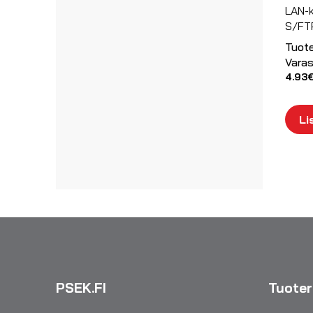
LAN-
S/FT
Tuot
Varas
4.93
Li
PSEK.FI
Tuote