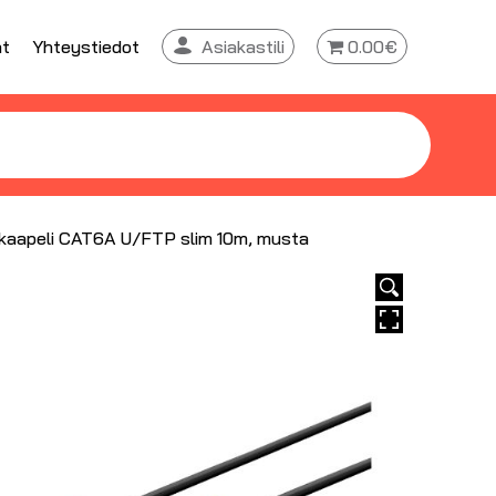
at
Yhteystiedot
Asiakastili
0.00€
kaapeli CAT6A U/FTP slim 10m, musta