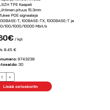
LSZH TPE Kaapeli
Liittimen pituus 15.3mm
Tukee POE signaaleja
10GBASE-T, 100BASE-TX, 1000BASE-T ja
10/100/1000/10000 Mbit/s
.60
€
/ kpl
%: 8.45 €
enumero:
9743238
stosaldo:
30
ä
AN-
+
aapeli
AT6A
Lisää ostoskoriin
/FTP
lim
0m,
usta