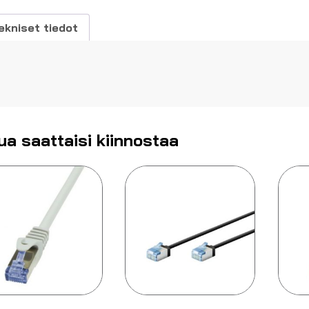
äärä
ekniset tiedot
ua saattaisi kiinnostaa