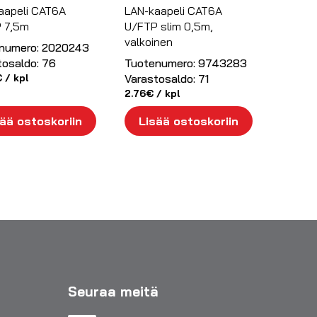
aapeli CAT6A
LAN-kaapeli CAT6A
 7,5m
U/FTP slim 0,5m,
valkoinen
numero:
2020243
tosaldo:
76
Tuotenumero:
9743283
€
/ kpl
Varastosaldo:
71
2.76
€
/ kpl
ää ostoskoriin
Lisää ostoskoriin
Seuraa meitä