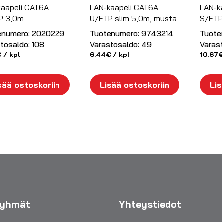
kaapeli CAT6A
LAN-kaapeli CAT6A
LAN-k
P 3,0m
U/FTP slim 5,0m, musta
S/FTP
enumero:
2020229
Tuotenumero:
9743214
Tuote
tosaldo:
108
Varastosaldo:
49
Varas
€
/ kpl
6.44
€
/ kpl
10.67
sää ostoskoriin
Lisää ostoskoriin
Lis
ryhmät
Yhteystiedot