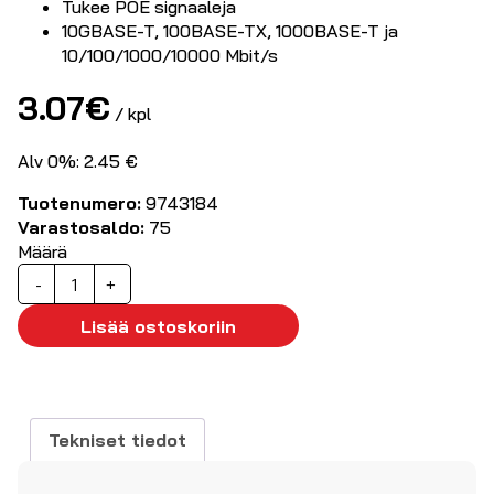
Tukee POE signaaleja
10GBASE-T, 100BASE-TX, 1000BASE-T ja
10/100/1000/10000 Mbit/s
3.07
€
/ kpl
Alv 0%: 2.45 €
Tuotenumero:
9743184
Varastosaldo:
75
Määrä
LAN-
-
+
kaapeli
CAT6A
Lisää ostoskoriin
U/FTP
slim
1,0m,
musta
Tekniset tiedot
määrä