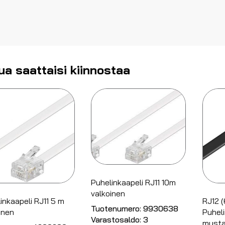
ua saattaisi kiinnostaa
Puhelinkaapeli RJ11 10m
valkoinen
inkaapeli RJ11 5 m
RJ12 
Tuotenumero:
9930638
inen
Puheli
Varastosaldo:
3
must