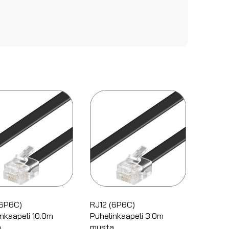
(6P6C)
RJ12 (6P6C)
nkaapeli 10.0m
Puhelinkaapeli 3.0m
a
musta