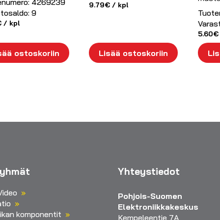
enumero:
4269239
9.79
€
/ kpl
tosaldo:
9
Tuote
€
/ kpl
Varas
5.60
€
sää ostoskoriin
Lisää ostoskoriin
Lis
ryhmät
Yhteystiedot
Video
Pohjois-Suomen
tio
Elektroniikkakeskus
iikan komponentit
Kempeleentie 7A