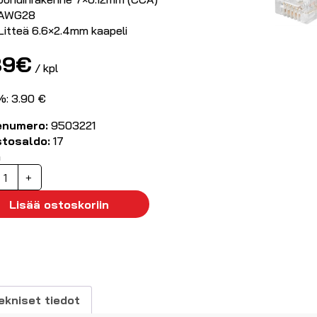
AWG28
Litteä 6.6×2.4mm kaapeli
89
€
/ kpl
%: 3.90 €
enumero:
9503221
stosaldo:
17
ä
J12
+
6P6C)
uhelinkaapeli
Lisää ostoskoriin
.0m
usta
äärä
ekniset tiedot