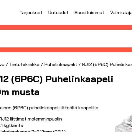
Tarjoukset
Uutuudet
Suosituimmat
Valmistaj
vu
/
Tietotekniikka
/
Puhelinkaapelit
/ RJ12 (6P6C) Puhelinka
12 (6P6C) Puhelinkaapeli
0m musta
inen (6P6C) puhelinkaapeli litteällä kaapelilla.
RJ12 liittimet molemminpuolin
1:1 kytkentä
Johdinrakenne 7×0.12mm (CCA)