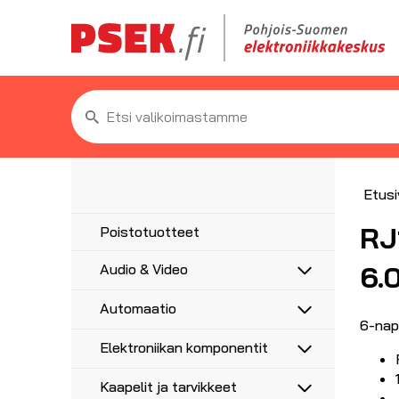
Etsi:
Etusi
RJ
Poistotuotteet
6.
Audio & Video
Antennit
Automaatio
5G/4G/3G/GPS
Antennitarvikkeet
6-napa
Anturit
UHF, VHF, FM
Elektroniikan komponentit
Asennustarvikkeet
Anturikaapelit ja -liittimet
Adapterit
Haaroittimet, jakajat
Etäohjaus ja ajastus
Moottorikondensaattorit
Audioadapterit
AV-Liittimet
Kaapelit ja tarvikkeet
Koaksiaalikaapelit liittimillä
Hälytysvalot ja -äänet