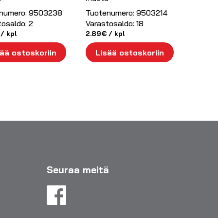
numero:
9503238
Tuotenumero:
9503214
tosaldo:
2
Varastosaldo:
18
/ kpl
2.89
€
/ kpl
ää ostoskoriin
Lisää ostoskoriin
Seuraa meitä