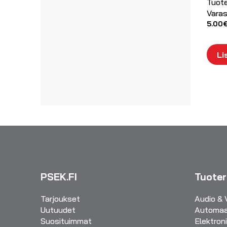
Tuot
Varas
5.00
Li
PSEK.FI
Tuote
Tarjoukset
Audio & 
Uutuudet
Automaa
Suosituimmat
Elektron