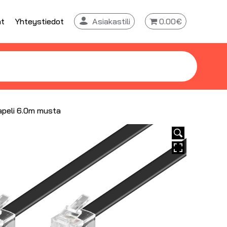
at
Yhteystiedot
Asiakastili
0.00€
apeli 6.0m musta