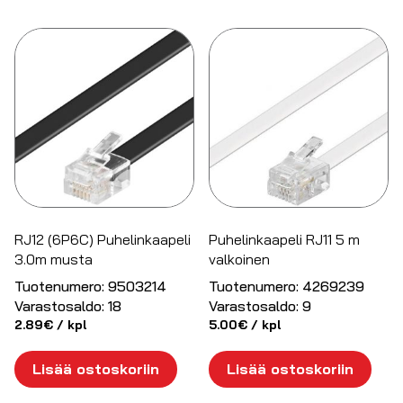
RJ12 (6P6C) Puhelinkaapeli
Puhelinkaapeli RJ11 5 m
3.0m musta
valkoinen
Tuotenumero:
9503214
Tuotenumero:
4269239
Varastosaldo:
18
Varastosaldo:
9
2.89
€
/ kpl
5.00
€
/ kpl
Lisää ostoskoriin
Lisää ostoskoriin