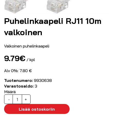
Puhelinkaapeli RJ11 10m
valkoinen
Valkoinen puhelinkaapeli
9.79
€
/ kpl
Alv 0%: 7.80 €
Tuotenumero:
9930638
Varastosaldo:
3
Määrä
Puhelinkaapeli
-
+
RJ11
10m
Lisää ostoskoriin
valkoinen