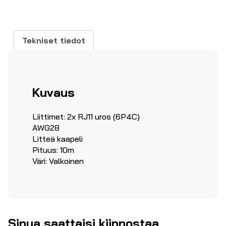
määrä
Tekniset tiedot
Kuvaus
Liittimet: 2x RJ11 uros (6P4C)
AWG28
Litteä kaapeli
Pituus: 10m
Väri: Valkoinen
Sinua saattaisi kiinnostaa