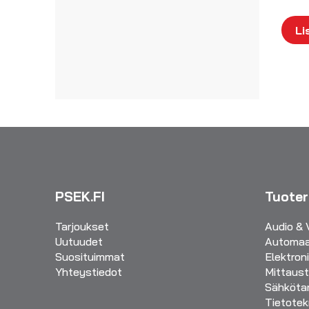
Li
PSEK.FI
Tuote
Tarjoukset
Audio & 
Uutuudet
Automaa
Suosituimmat
Elektron
Yhteystiedot
Mittaust
Sähkötar
Tietotek