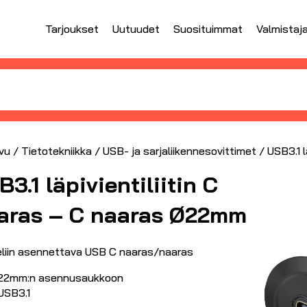
Tarjoukset
Uutuudet
Suosituimmat
Valmistaj
vu
/
Tietotekniikka
/
USB- ja sarjaliikennesovittimet
/ USB3.1 l
3.1 läpivientiliitin C
aras – C naaras Ø22mm
liin asennettava USB C naaras/naaras
22mm:n asennusaukkoon
USB3.1