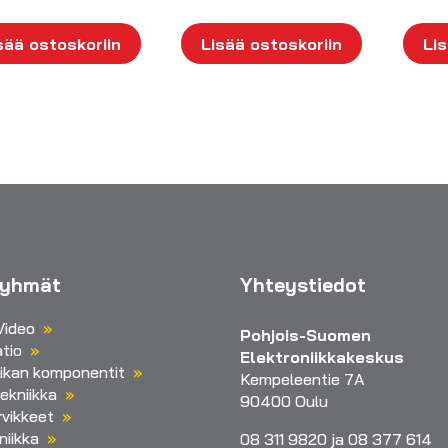
sää ostoskoriin
Lisää ostoskoriin
Lis
ryhmät
Yhteystiedot
Video
Pohjois-Suomen
tio
Elektroniikkakeskus
iikan komponentit
Kempeleentie 7A
ekniikka
90400 Oulu
vikkeet
niikka
08 311 9820 ja 08 377 614