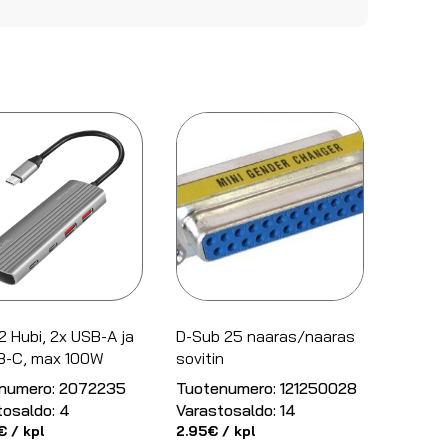
 Hubi, 2x USB-A ja
D-Sub 25 naaras/naaras
B-C, max 100W
sovitin
numero:
2072235
Tuotenumero:
121250028
tosaldo:
4
Varastosaldo:
14
€
/ kpl
2.95
€
/ kpl