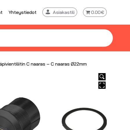
at
Yhteystiedot
Asiakastili
0.00€
äpivientiliitin C naaras – C naaras Ø22mm