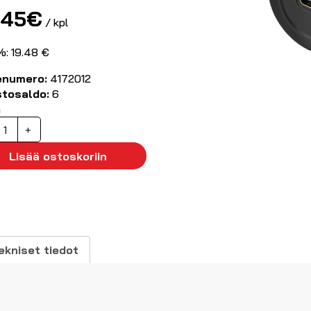
.45
€
/ kpl
%: 19.48 €
enumero:
4172012
stosaldo:
6
ä
SB3.1
+
pivientiliitin
Lisää ostoskoriin
aaras
aaras
22mm
äärä
ekniset tiedot