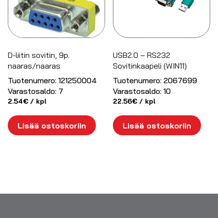
D-liitin sovitin, 9p.
USB2.0 – RS232
naaras/naaras
Sovitinkaapeli (WIN11)
Tuotenumero:
121250004
Tuotenumero:
2067699
Varastosaldo:
7
Varastosaldo:
10
2.54
€
/ kpl
22.56
€
/ kpl
Lisää ostoskoriin
Lisää ostoskoriin