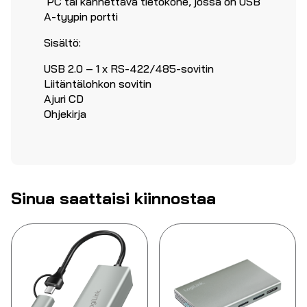
PC tai kannettava tietokone, jossa on USB
A-tyypin portti
Sisältö:
USB 2.0 – 1 x RS-422/485-sovitin
Liitäntälohkon sovitin
Ajuri CD
Ohjekirja
Sinua saattaisi kiinnostaa