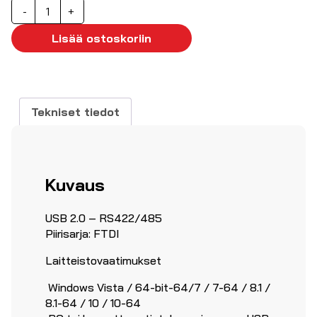
USB
-
+
2.0
-
Lisää ostoskoriin
RS422/485
muunnin
määrä
Tekniset tiedot
Kuvaus
USB 2.0 – RS422/485
Piirisarja: FTDI
Laitteistovaatimukset
Windows Vista / 64-bit-64/7 / 7-64 / 8.1 /
8.1-64 / 10 / 10-64