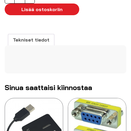
läpivientisovitin
NAUSB3-
Lisää ostoskoriin
B
määrä
Tekniset tiedot
Sinua saattaisi kiinnostaa