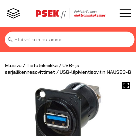
Etsi:
Etusivu
/
Tietotekniikka
/
USB- ja
sarjaliikennesovittimet
/ USB-läpivientisovitin NAUSB3-B