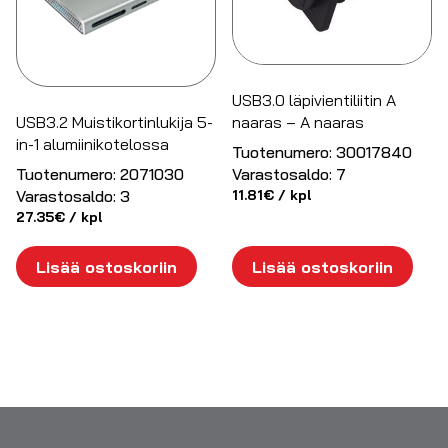
USB3.0 läpivientiliitin A
USB3.2 Muistikortinlukija 5-
naaras – A naaras
in-1 alumiinikotelossa
Tuotenumero:
30017840
Tuotenumero:
2071030
Varastosaldo:
7
Varastosaldo:
3
11.81
€
/ kpl
27.35
€
/ kpl
Lisää ostoskoriin
Lisää ostoskoriin