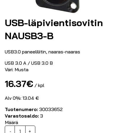
USB-läpivientisovitin
NAUSB3-B
USB3.0 paneeliliitin, naaras-naaras
USB 3.0 A / USB 3.0 B
Väri: Musta
16.37
€
/ kpl
Alv 0%: 13.04 €
Tuotenumero:
30033652
Varastosaldo:
3
Määrä
USB-
-
+