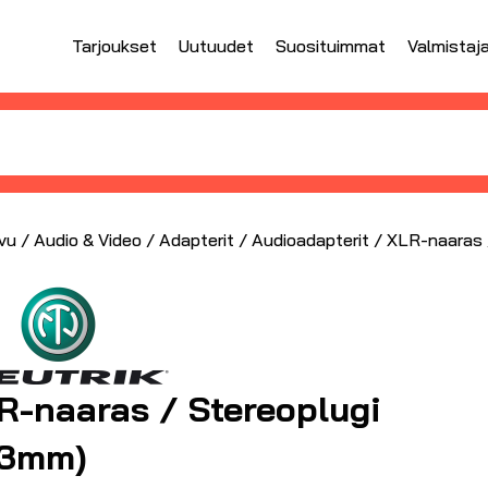
Tarjoukset
Uutuudet
Suosituimmat
Valmistaj
vu
/
Audio & Video
/
Adapterit
/
Audioadapterit
/ XLR-naaras 
R-naaras / Stereoplugi
,3mm)