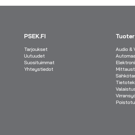
PSEK.FI
Tuote
Tarjoukset
Audio & 
Uutuudet
Automaa
Suosituimmat
Elektron
Yhteystiedot
Mittaust
Sähkötar
Tietotek
Valaistu
Virransy
Poistotu