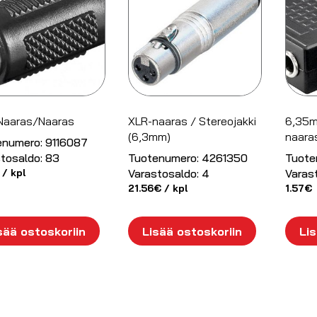
Naaras/Naaras
XLR-naaras / Stereojakki
6,35m
(6,3mm)
naaras
enumero:
9116087
tosaldo:
83
Tuotenumero:
4261350
Tuote
/ kpl
Varastosaldo:
4
Varas
21.56
€
/ kpl
1.57
€
sää ostoskoriin
Lisää ostoskoriin
Lis