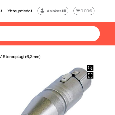
at
Yhteystiedot
Asiakastili
0.00€
/ Stereoplugi (6,3mm)