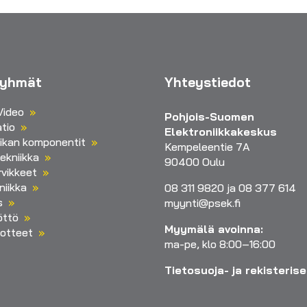
ryhmät
Yhteystiedot
Video
Pohjois-Suomen
tio
Elektroniikkakeskus
iikan komponentit
Kempeleentie 7A
ekniikka
90400 Oulu
vikkeet
niikka
08 311 9820 ja 08 377 614
s
myynti@psek.fi
öttö
Myymälä avoinna:
otteet
ma-pe, klo 8:00–16:00
Tietosuoja- ja rekisteris