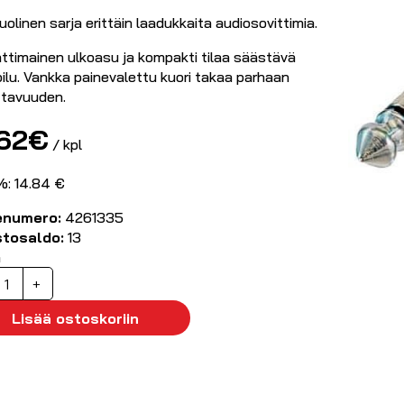
olinen sarja erittäin laadukkaita audiosovittimia.
timainen ulkoasu ja kompakti tilaa säästävä
ilu. Vankka painevalettu kuori takaa parhaan
ttavuuden.
.62
€
/ kpl
%: 14.84 €
enumero:
4261335
stosaldo:
13
ä
LR-
+
aaras
Lisää ostoskoriin
tereoplugi
6,3mm)
äärä