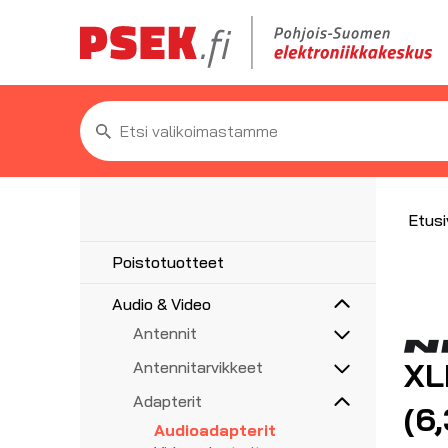
Etsi:
Etusi
Poistotuotteet
Audio & Video
Antennit
5G/4G/3G/GPS
XL
Antennitarvikkeet
UHF, VHF, FM
Asennustarvikkeet
Adapterit
(6
Haaroittimet, jakajat
Audioadapterit
Koaksiaalikaapelit liittimillä