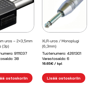
m uros – 2×3,5mm
XLR-uros / Monoplugi
 (3p)
(6,3mm)
numero:
9111037
Tuotenumero:
4261301
tosaldo:
38
Varastosaldo:
6
16.65
€
/ kpl
ää ostoskoriin
Lisää ostoskoriin