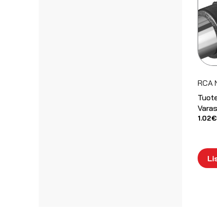
RCA 
Tuot
Varas
1.02
€
Li