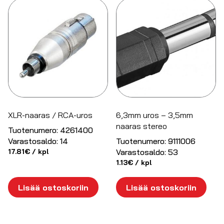
XLR-naaras / RCA-uros
6,3mm uros – 3,5mm
naaras stereo
Tuotenumero:
4261400
Varastosaldo:
14
Tuotenumero:
9111006
17.81
€
/ kpl
Varastosaldo:
53
1.13
€
/ kpl
Lisää ostoskoriin
Lisää ostoskoriin