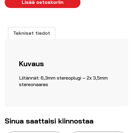
-
Lisää ostoskoriin
2x3,5mm
naaras
(3p)
määrä
Tekniset tiedot
Kuvaus
Liitännät: 6,3mm stereoplugi – 2x 3,5mm
stereonaaras
Sinua saattaisi kiinnostaa