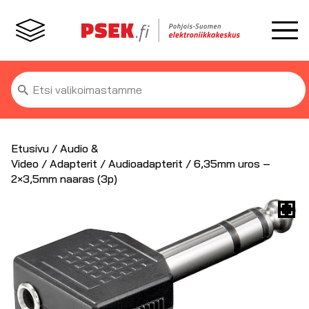
Etsi:
Etusivu
/
Audio &
Video
/
Adapterit
/
Audioadapterit
/ 6,35mm uros –
2×3,5mm naaras (3p)