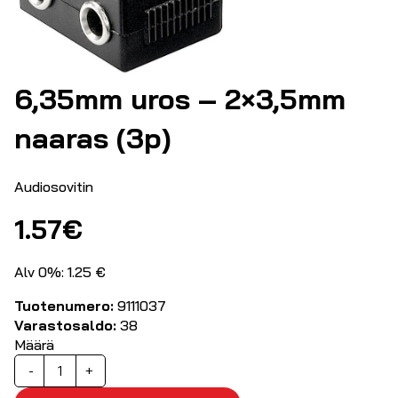
6,35mm uros – 2×3,5mm
naaras (3p)
Audiosovitin
1.57
€
Alv 0%: 1.25 €
Tuotenumero:
9111037
Varastosaldo:
38
Määrä
6,35mm
-
+
uros