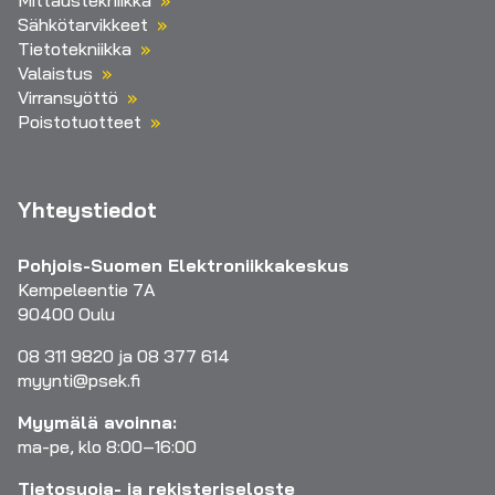
Mittaustekniikka
Sähkötarvikkeet
Tietotekniikka
Valaistus
Virransyöttö
Poistotuotteet
Yhteystiedot
Pohjois-Suomen Elektroniikkakeskus
Kempeleentie 7A
90400 Oulu
08 311 9820 ja 08 377 614
myynti@psek.fi
Myymälä avoinna:
ma-pe, klo 8:00–16:00
Tietosuoja- ja rekisteriseloste