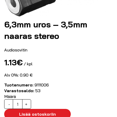
6,3mm uros – 3,5mm
naaras stereo
Audiosovitin
1.13
€
/ kpl
Alv 0%: 0.90 €
Tuotenumero:
9111006
Varastosaldo:
53
Määrä
6,3mm
-
+
uros
-
Lisää ostoskoriin