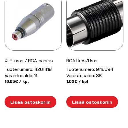
XLR-uros / RCA-naaras
RCA Uros/Uros
Tuotenumero:
4261418
Tuotenumero:
9116094
Varastosaldo:
11
Varastosaldo:
38
16.65
€
/ kpl
1.02
€
/ kpl
Lisää ostoskoriin
Lisää ostoskoriin