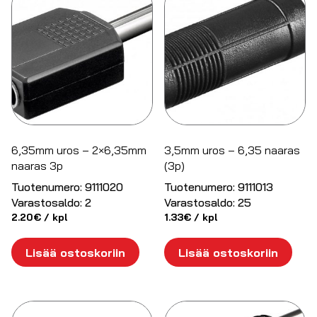
6,35mm uros – 2×6,35mm
3,5mm uros – 6,35 naaras
naaras 3p
(3p)
Tuotenumero:
9111020
Tuotenumero:
9111013
Varastosaldo:
2
Varastosaldo:
25
2.20
€
/ kpl
1.33
€
/ kpl
Lisää ostoskoriin
Lisää ostoskoriin