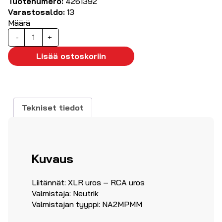
Tuotenumero:
4261392
Varastosaldo:
13
Määrä
XLR-
-
+
uros
/
Lisää ostoskoriin
RCA-
uros
määrä
Tekniset tiedot
Kuvaus
Liitännät: XLR uros – RCA uros
Valmistaja: Neutrik
Valmistajan tyyppi: NA2MPMM