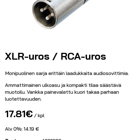
XLR-uros / RCA-uros
Monipuolinen sarja erittäin laadukkaita audiosovittimia.
Ammattimainen ulkoasu ja kompakti tilaa säästävä
muotoilu. Vankka painevalettu kuori takaa parhaan
luotettavuuden.
17.81
€
/ kpl
Alv 0%: 14.19 €