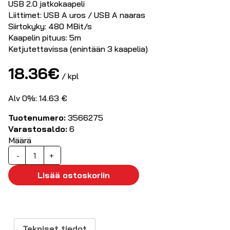
USB 2.0 jatkokaapeli
Liittimet: USB A uros / USB A naaras
Siirtokyky: 480 MBit/s
Kaapelin pituus: 5m
Ketjutettavissa (enintään 3 kaapelia)
18.36
€
/ kpl
Alv 0%: 14.63 €
Tuotenumero:
3566275
Varastosaldo:
6
Määrä
USB
-
+
aktiivinen
jatko
Lisää ostoskoriin
5m
määrä
Tekniset tiedot