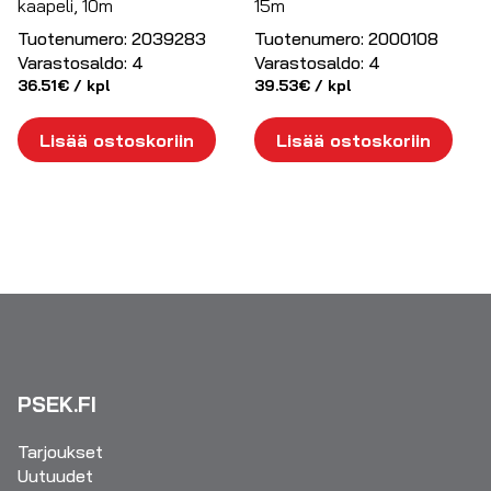
kaapeli, 10m
15m
Tuotenumero:
2039283
Tuotenumero:
2000108
Varastosaldo:
4
Varastosaldo:
4
36.51
€
/ kpl
39.53
€
/ kpl
Lisää ostoskoriin
Lisää ostoskoriin
PSEK.FI
Tarjoukset
Uutuudet