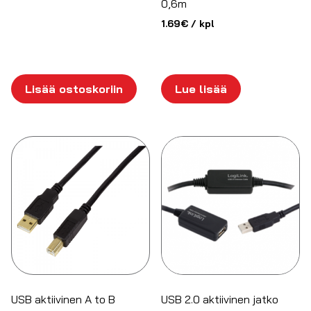
0,6m
1.69
€
/ kpl
Lisää ostoskoriin
Lue lisää
USB aktiivinen A to B
USB 2.0 aktiivinen jatko