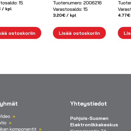
tosaldo:
15
Tuotenumero:
2006216
Tuote
€
/ kpl
Varastosaldo:
15
Varas
3.20
€
/ kpl
4.77
€
sää ostoskoriin
Lisää ostoskoriin
Lis
ryhmät
Yhteystiedot
Video
Pohjois-Suomen
tio
Elektroniikkakeskus
iikan komponentit
Kempeleentie 7A