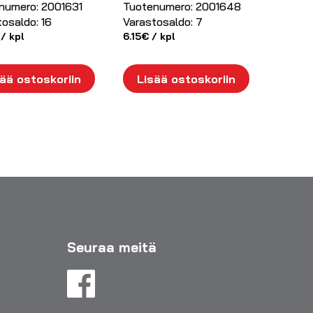
numero:
2001631
Tuotenumero:
2001648
tosaldo:
16
Varastosaldo:
7
/ kpl
6.15
€
/ kpl
ää ostoskoriin
Lisää ostoskoriin
Seuraa meitä