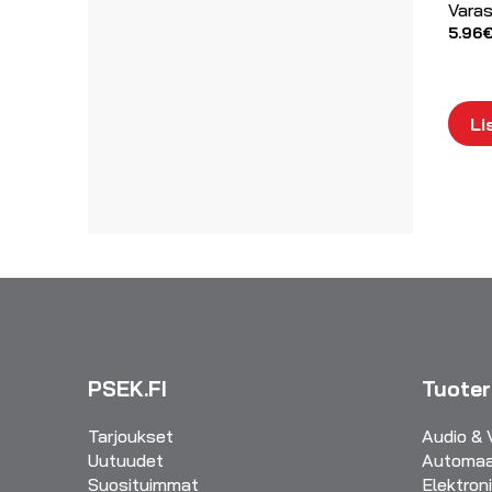
Varas
5.96
Li
PSEK.FI
Tuote
Tarjoukset
Audio & 
Uutuudet
Automaa
Suosituimmat
Elektron