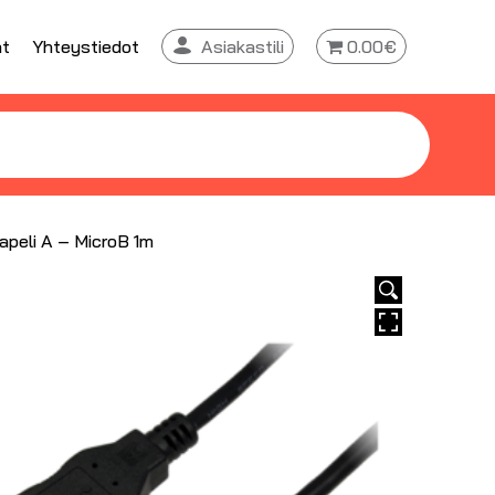
at
Yhteystiedot
Asiakastili
0.00€
apeli A – MicroB 1m