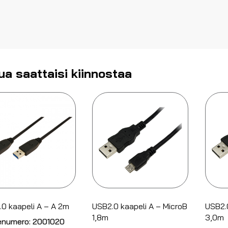
ua saattaisi kiinnostaa
0 kaapeli A – A 2m
USB2.0 kaapeli A – MicroB
USB2.0
1,8m
3,0m
enumero:
2001020