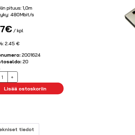
in pituus: 1,0m
okyky: 480Mbit/s
07
€
/ kpl
%: 2.45 €
enumero:
2001624
stosaldo:
20
ä
SB2.0
+
aapeli
Lisää ostoskoriin
icroB
m
äärä
ekniset tiedot