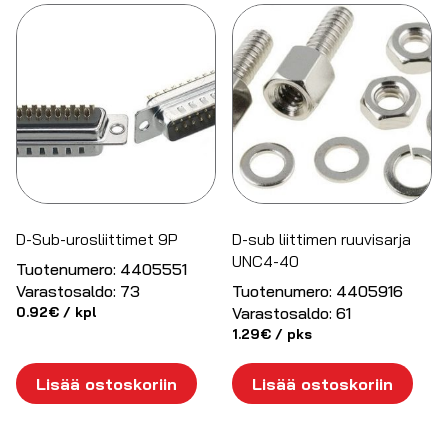
D-Sub-urosliittimet 9P
D-sub liittimen ruuvisarja
UNC4-40
Tuotenumero:
4405551
Varastosaldo:
73
Tuotenumero:
4405916
0.92
€
/ kpl
Varastosaldo:
61
1.29
€
/ pks
Lisää ostoskoriin
Lisää ostoskoriin