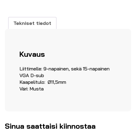
liittimelle
määrä
Tekniset tiedot
Kuvaus
Liittimelle: 9-napainen, sekä 15-napainen
VGA D-sub
Kaapelitulo: Ø11,5mm
Väri: Musta
Sinua saattaisi kiinnostaa