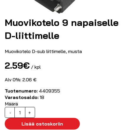
Muovikotelo 9 napaiselle
D-liittimelle
Muovikotelo D-sub liittimelle, musta
2.59
€
/ kpl
Alv 0%: 2.06 €
Tuotenumero:
4409355
Varastosaldo:
18
Määrä
Muovikotelo
-
+
9
napaiselle
Lisää ostoskoriin
D-