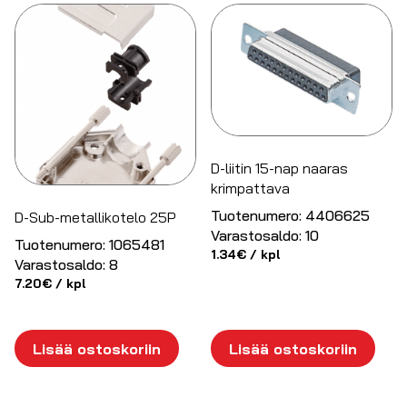
D-liitin 15-nap naaras
krimpattava
Tuotenumero:
4406625
D-Sub-metallikotelo 25P
Varastosaldo:
10
Tuotenumero:
1065481
1.34
€
/ kpl
Varastosaldo:
8
7.20
€
/ kpl
Lisää ostoskoriin
Lisää ostoskoriin