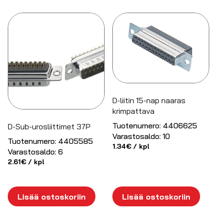
D-liitin 15-nap naaras
krimpattava
Tuotenumero:
4406625
D-Sub-urosliittimet 37P
Varastosaldo:
10
Tuotenumero:
4405585
1.34
€
/ kpl
Varastosaldo:
6
2.61
€
/ kpl
Lisää ostoskoriin
Lisää ostoskoriin