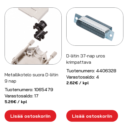
D-liitin 37-nap uros
krimpattava
Tuotenumero:
4406328
Metallikotelo suora D-liitin
Varastosaldo:
4
9 nap
2.62
€
/ kpl
Tuotenumero:
1065479
Varastosaldo:
17
5.26
€
/ kpl
Lisää ostoskoriin
Lisää ostoskoriin