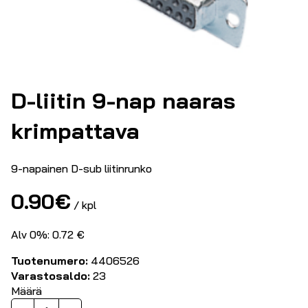
D-liitin 9-nap naaras
krimpattava
9-napainen D-sub liitinrunko
0.90
€
/ kpl
Alv 0%: 0.72 €
Tuotenumero:
4406526
Varastosaldo:
23
Määrä
D-