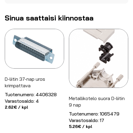
Sinua saattaisi kiinnostaa
D-liitin 37-nap uros
krimpattava
Tuotenumero:
4406328
Metallikotelo suora D-liitin
Varastosaldo:
4
9 nap
2.62
€
/ kpl
Tuotenumero:
1065479
Varastosaldo:
17
5.26
€
/ kpl