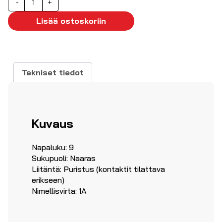
-
+
liitin
9-
Lisää ostoskoriin
nap
naaras
krimpattava
määrä
Tekniset tiedot
Kuvaus
Napaluku: 9
Sukupuoli: Naaras
Liitäntä: Puristus (kontaktit tilattava
erikseen)
Nimellisvirta: 1A