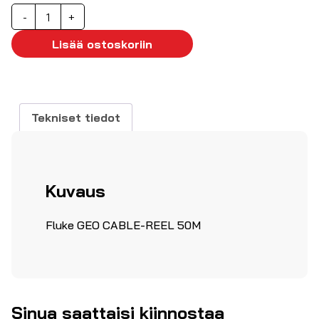
Maadoituksen
-
+
mittauskela
50m
Lisää ostoskoriin
(punainen)
määrä
Tekniset tiedot
Kuvaus
Fluke GEO CABLE-REEL 50M
Sinua saattaisi kiinnostaa