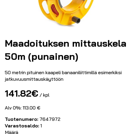
Maadoituksen mittauskela
50m (punainen)
50 metrin pituinen kaapeli banaaniliittimillä esimerkiksi
jatkuvuusmittauskäyttöön
141.82
€
/ kpl
Alv 0%: 113.00 €
Tuotenumero:
7647972
Varastosaldo:
1
Määrä