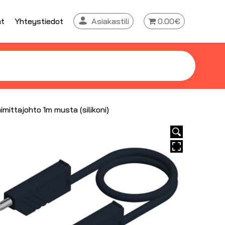
at
Yhteystiedot
Asiakastili
0.00€
mittajohto 1m musta (silikoni)