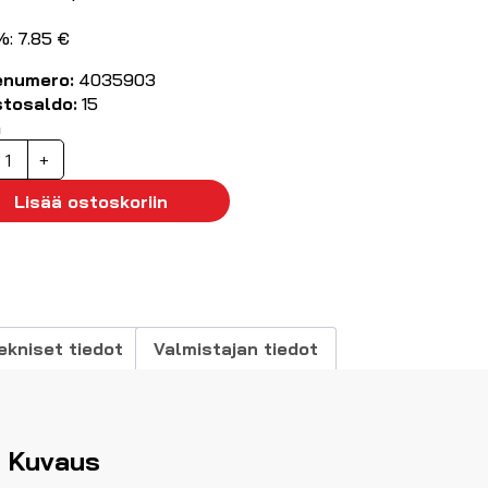
%: 7.85 €
enumero:
4035903
stosaldo:
15
ä
anaanimittajohto
+
m
usta
Lisää ostoskoriin
ilikoni)
äärä
ekniset tiedot
Valmistajan tiedot
Kuvaus