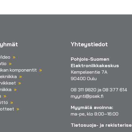
ryhmät
Yhteystiedot
Video
Pohjois-Suomen
tio
Elektroniikkakeskus
iikan komponentit
Kempeleentie 7A
ekniikka
90400 Oulu
vikkeet
niikka
08 311 9820 ja 08 377 614
s
myynti@psek.fi
öttö
Myymälä avoinna:
otteet
ma-pe, klo 8:00–16:00
Tietosuoja- ja rekisteris