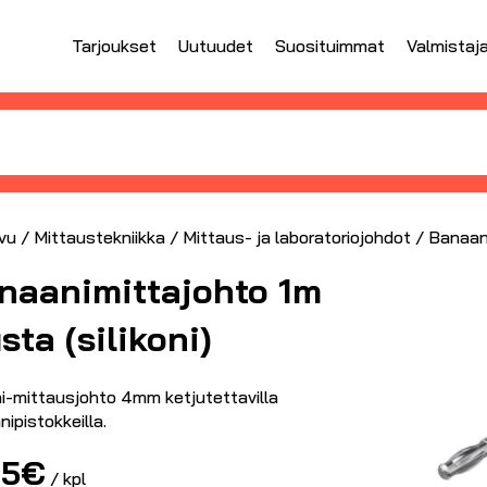
Tarjoukset
Uutuudet
Suosituimmat
Valmistaj
vu
/
Mittaustekniikka
/
Mittaus- ja laboratoriojohdot
/ Banaani
naanimittajohto 1m
sta (silikoni)
ni-mittausjohto 4mm ketjutettavilla
ipistokkeilla.
85
€
/ kpl