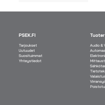
PSEK.FI
Tuote
Tarjoukset
Audio & 
Uutuudet
Automaa
Suosituimmat
Elektron
Yhteystiedot
Mittaust
Sähkötar
Tietotek
Valaistu
Virransy
Poistotu