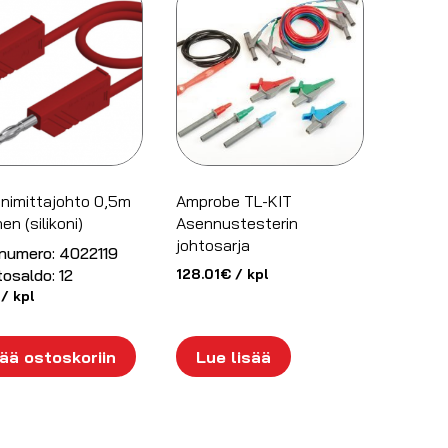
nimittajohto 0,5m
Amprobe TL-KIT
en (silikoni)
Asennustesterin
johtosarja
numero:
4022119
tosaldo:
12
128.01
€
/ kpl
/ kpl
ää ostoskoriin
Lue lisää