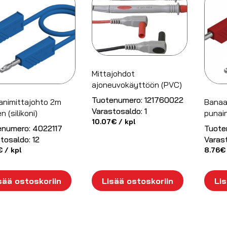
Mittajohdot
ajoneuvokäyttöön (PVC)
Tuotenumero:
121760022
animittajohto 2m
Banaa
Varastosaldo:
1
n (silikoni)
punain
10.07
€
/ kpl
enumero:
4022117
Tuote
tosaldo:
12
Varas
€
/ kpl
8.76
€
sää ostoskoriin
Lisää ostoskoriin
Lis