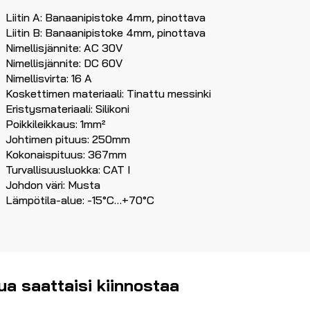
Liitin A: Banaanipistoke 4mm, pinottava
Liitin B: Banaanipistoke 4mm, pinottava
Nimellisjännite: AC 30V
Nimellisjännite: DC 60V
Nimellisvirta: 16 A
Koskettimen materiaali: Tinattu messinki
Eristysmateriaali: Silikoni
Poikkileikkaus: 1mm²
Johtimen pituus: 250mm
Kokonaispituus: 367mm
Turvallisuusluokka: CAT I
Johdon väri: Musta
Lämpötila-alue: -15°C…+70°C
ua saattaisi kiinnostaa