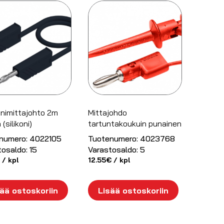
nimittajohto 2m
Mittajohdo
(silikoni)
tartuntakoukuin punainen
numero:
4022105
Tuotenumero:
4023768
tosaldo:
15
Varastosaldo:
5
/ kpl
12.55
€
/ kpl
ää ostoskoriin
Lisää ostoskoriin