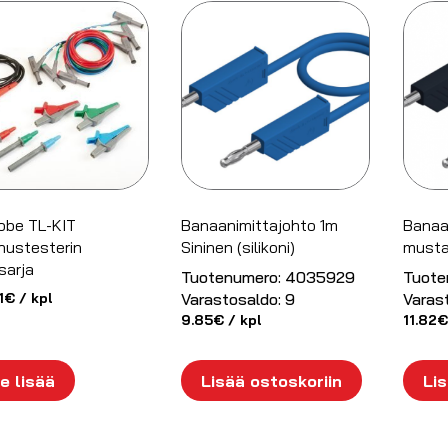
obe TL-KIT
Banaanimittajohto 1m
Banaa
nustesterin
Sininen (silikoni)
musta 
sarja
Tuotenumero:
4035929
Tuote
1
€
/ kpl
Varastosaldo:
9
Varas
9.85
€
/ kpl
11.82
€
e lisää
Lisää ostoskoriin
Lis