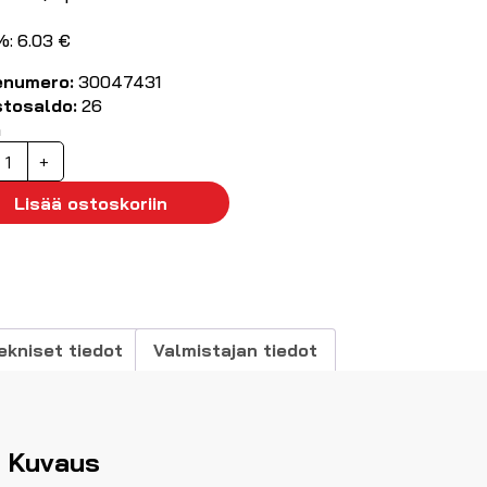
%: 6.03 €
enumero:
30047431
stosaldo:
26
ä
anaanimittajohto
+
,25m
usta
Lisää ostoskoriin
ilikoni)
äärä
ekniset tiedot
Valmistajan tiedot
Kuvaus