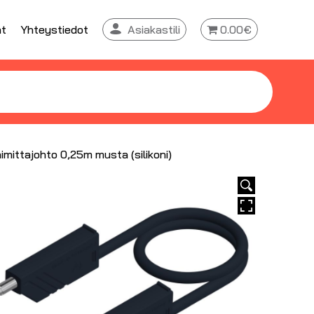
at
Yhteystiedot
Asiakastili
0.00€
mittajohto 0,25m musta (silikoni)