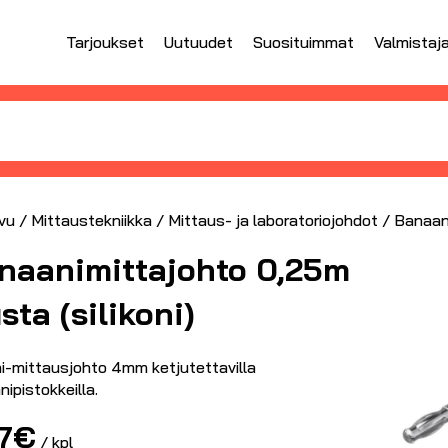
Tarjoukset
Uutuudet
Suosituimmat
Valmistaj
vu
/
Mittaustekniikka
/
Mittaus- ja laboratoriojohdot
/ Banaani
naanimittajohto 0,25m
sta (silikoni)
ni-mittausjohto 4mm ketjutettavilla
ipistokkeilla.
7
€
/ kpl