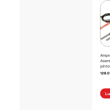
Ampr
Asen
johto
128.0
Lu