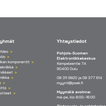
ryhmät
Yhteystiedot
Video
Pohjois-Suomen
tio
Elektroniikkakeskus
iikan komponentit
Kempeleentie 7A
ekniikka
90400 Oulu
vikkeet
niikka
08 311 9820 ja 08 377 614
s
myynti@psek.fi
öttö
Myymälä avoinna:
otteet
ma-pe, klo 8:00–16:00
Tietosuoja- ja rekisteris