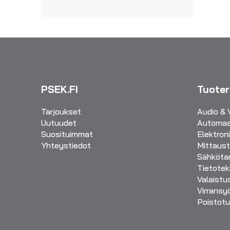
PSEK.FI
Tuote
Tarjoukset
Audio & 
Uutuudet
Automaa
Suosituimmat
Elektron
Yhteystiedot
Mittaust
Sähkötar
Tietotek
Valaistu
Virransy
Poistotu