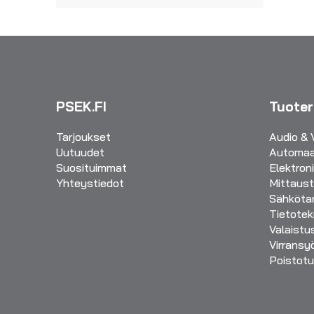
PSEK.FI
Tuote
Tarjoukset
Audio & 
Uutuudet
Automaa
Suosituimmat
Elektron
Yhteystiedot
Mittaust
Sähkötar
Tietotek
Valaistu
Virransy
Poistotu