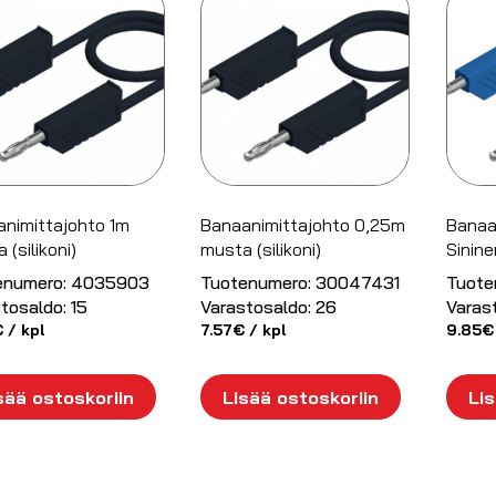
nimittajohto 1m
Banaanimittajohto 0,25m
Banaa
 (silikoni)
musta (silikoni)
Sininen
enumero:
4035903
Tuotenumero:
30047431
Tuote
tosaldo:
15
Varastosaldo:
26
Varas
€
/ kpl
7.57
€
/ kpl
9.85
€
sää ostoskoriin
Lisää ostoskoriin
Lis