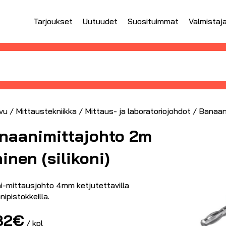
Tarjoukset
Uutuudet
Suosituimmat
Valmistaj
vu
/
Mittaustekniikka
/
Mittaus- ja laboratoriojohdot
/ Banaani
naanimittajohto 2m
inen (silikoni)
ni-mittausjohto 4mm ketjutettavilla
ipistokkeilla.
82
€
/ kpl