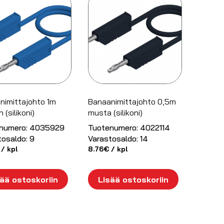
nimittajohto 1m
Banaanimittajohto 0,5m
 (silikoni)
musta (silikoni)
numero:
4035929
Tuotenumero:
4022114
tosaldo:
9
Varastosaldo:
14
/ kpl
8.76
€
/ kpl
ää ostoskoriin
Lisää ostoskoriin