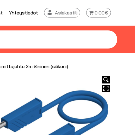
at
Yhteystiedot
Asiakastili
0.00€
mittajohto 2m Sininen (silikoni)