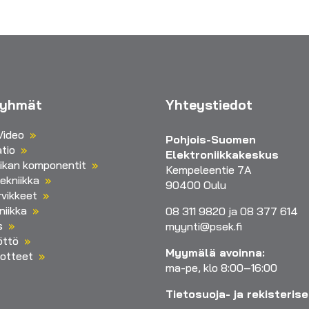
ryhmät
Yhteystiedot
Video
Pohjois-Suomen
tio
Elektroniikkakeskus
iikan komponentit
Kempeleentie 7A
ekniikka
90400 Oulu
vikkeet
niikka
08 311 9820 ja 08 377 614
s
myynti@psek.fi
öttö
Myymälä avoinna:
otteet
ma-pe, klo 8:00–16:00
Tietosuoja- ja rekisteris