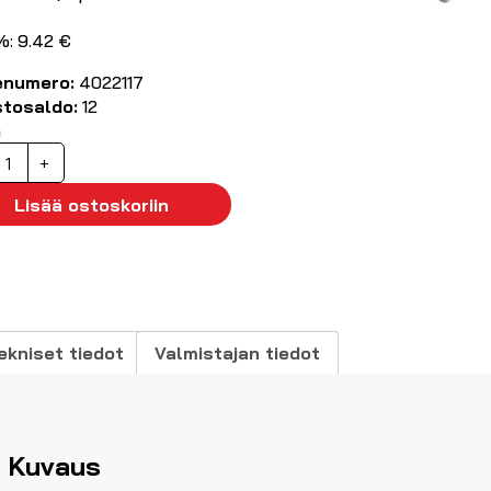
%: 9.42 €
enumero:
4022117
stosaldo:
12
ä
anaanimittajohto
+
m
ininen
Lisää ostoskoriin
ilikoni)
äärä
ekniset tiedot
Valmistajan tiedot
Kuvaus