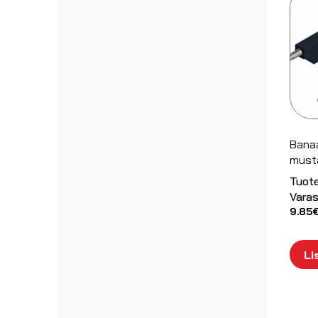
Banaa
musta
Tuot
Varas
9.85
Li