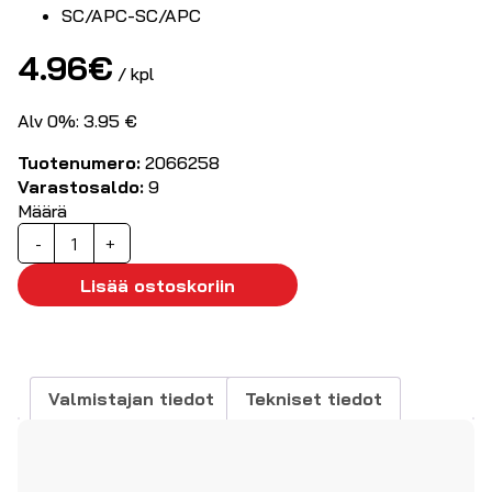
SC/APC-SC/APC
4.96
€
/ kpl
Alv 0%: 3.95 €
Tuotenumero:
2066258
Varastosaldo:
9
Määrä
Kytkentäkuitu
-
+
yksimuoto
OS2
Lisää ostoskoriin
SC/APC
-
SC/APC
3m
Valmistajan tiedot
Tekniset tiedot
määrä