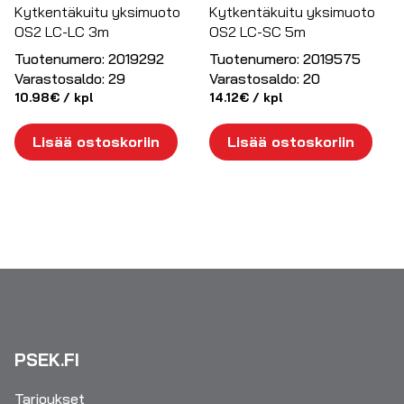
Kytkentäkuitu yksimuoto
Kytkentäkuitu yksimuoto
OS2 LC-LC 3m
OS2 LC-SC 5m
Tuotenumero:
2019292
Tuotenumero:
2019575
Varastosaldo:
29
Varastosaldo:
20
10.98
€
/ kpl
14.12
€
/ kpl
Lisää ostoskoriin
Lisää ostoskoriin
PSEK.FI
Tarjoukset