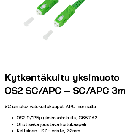
Kytkentäkuitu yksimuoto
OS2 SC/APC – SC/APC 3m
SC simplex valokuitukaapeli APC hionnalla
OS2 9/125µ yksimuotokuitu, G657.A2
Ohut sekä joustava kuitukaapeli
Keltainen LSZH eriste, Ø2mm