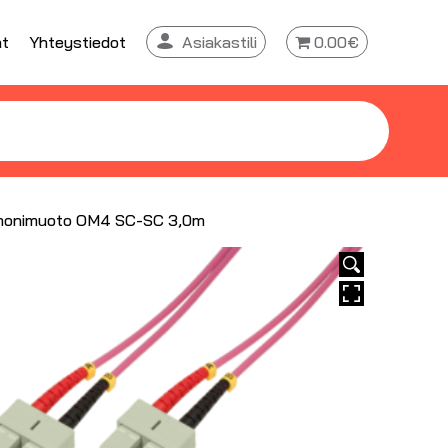
at
Yhteystiedot
Asiakastili
0.00€
 monimuoto OM4 SC-SC 3,0m