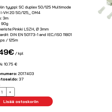
lin tyyppi: SC duplex 50/125 Multimode
: I-VH 2G 50/125_ OM4
s: 3m
: 90g
neriste:Pinkki LSZH, Ø 3mm
ardit: DIN EN 50173-1 and IEC/ISO 11801
ps / 125m
.49
€
/ kpl
%: 10.75 €
enumero:
2017403
stosaldo:
37
ä
ytkentäkuitu
+
onimuoto
M4
Lisää ostoskoriin
C-
C