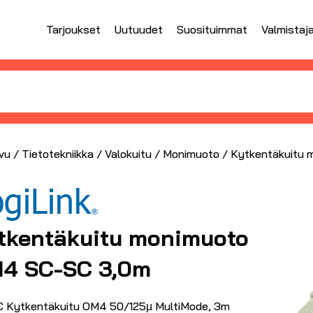
Tarjoukset
Uutuudet
Suosituimmat
Valmistaj
vu
/
Tietotekniikka
/
Valokuitu
/
Monimuoto
/ Kytkentäkuitu
tkentäkuitu monimuoto
4 SC-SC 3,0m
 Kytkentäkuitu OM4 50/125µ MultiMode, 3m