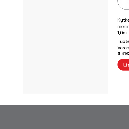
Kytke
moni
1,0m
Tuot
Varas
9.41
€
Li