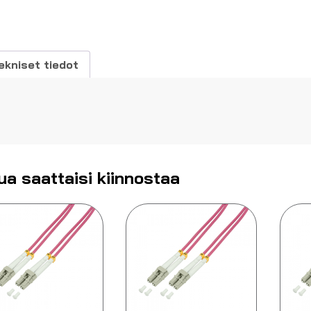
,0m
äärä
ekniset tiedot
ua saattaisi kiinnostaa