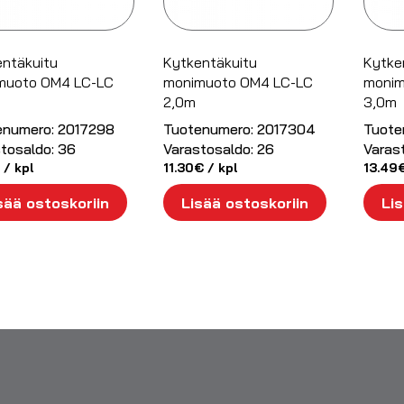
ntäkuitu
Kytkentäkuitu
Kytke
muoto OM4 LC-LC
monimuoto OM4 LC-LC
monim
2,0m
3,0m
enumero:
2017298
Tuotenumero:
2017304
Tuote
tosaldo:
36
Varastosaldo:
26
Varas
/ kpl
11.30
€
/ kpl
13.49
sää ostoskoriin
Lisää ostoskoriin
Lis