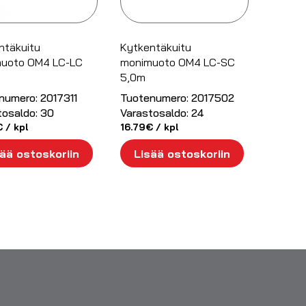
ntäkuitu
Kytkentäkuitu
uoto OM4 LC-LC
monimuoto OM4 LC-SC
5,0m
numero:
2017311
Tuotenumero:
2017502
tosaldo:
30
Varastosaldo:
24
€
/ kpl
16.79
€
/ kpl
ää ostoskoriin
Lisää ostoskoriin