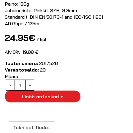
Paino: 180g
Johdineriste: Pinkki LSZH, Ø 3mm
Standardit: DIN EN 50173-1 and IEC/ISO 11801
40 Gbps / 125m
24.95
€
/ kpl
Alv 0%: 19.88 €
Tuotenumero:
2017526
Varastosaldo:
20
Määrä
Kytkentäkuitu
-
+
monimuoto
OM4
Lisää ostoskoriin
LC-
SC
10,0m
määrä
Tekniset tiedot