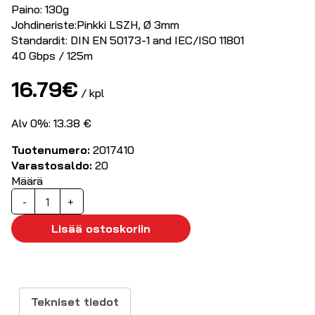
Paino: 130g
Johdineriste:Pinkki LSZH, Ø 3mm
Standardit: DIN EN 50173-1 and IEC/ISO 11801
40 Gbps / 125m
16.79
€
/ kpl
Alv 0%: 13.38 €
Tuotenumero:
2017410
Varastosaldo:
20
Määrä
Kytkentäkuitu
-
+
monimuoto
OM4
Lisää ostoskoriin
SC-
SC
5,0m
määrä
Tekniset tiedot