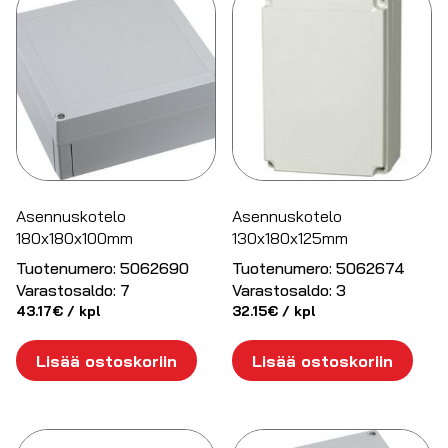
Asennuskotelo
Asennuskotelo
180x180x100mm
130x180x125mm
Tuotenumero:
5062690
Tuotenumero:
5062674
Varastosaldo:
7
Varastosaldo:
3
43.17
€
/ kpl
32.15
€
/ kpl
Lisää ostoskoriin
Lisää ostoskoriin