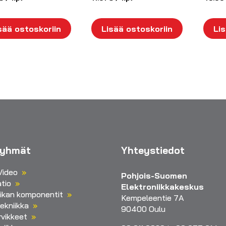
sää ostoskoriin
Lisää ostoskoriin
Lis
ryhmät
Yhteystiedot
Video
Pohjois-Suomen
tio
Elektroniikkakeskus
iikan komponentit
Kempeleentie 7A
ekniikka
90400 Oulu
vikkeet