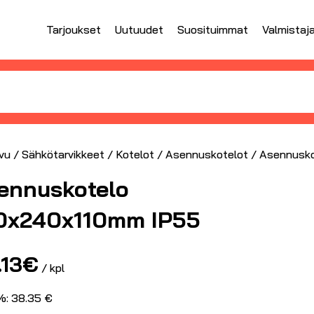
Tarjoukset
Uutuudet
Suosituimmat
Valmistaj
vu
/
Sähkötarvikkeet
/
Kotelot
/
Asennuskotelot
/ Asennusko
ennuskotelo
0x240x110mm IP55
.13
€
/ kpl
%: 38.35 €