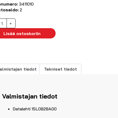
enumero:
3411010
stosaldo:
2
ä
sennuskotelo
+
10x240x110mm
P55
Lisää ostoskoriin
äärä
almistajan tiedot
Tekniset tiedot
Valmistajan tiedot
Datalehti 1SL0828A00