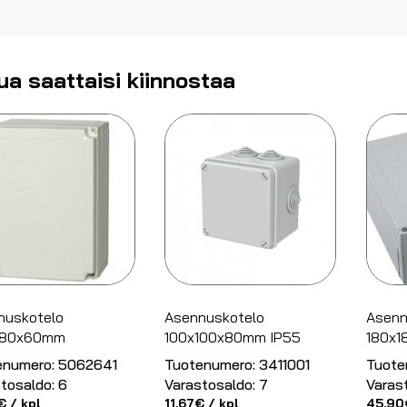
ua saattaisi kiinnostaa
nuskotelo
Asennuskotelo
Asenn
180x60mm
100x100x80mm IP55
180x
enumero:
5062641
Tuotenumero:
3411001
Tuote
tosaldo:
6
Varastosaldo:
7
Varas
€
/ kpl
11.67
€
/ kpl
45.90