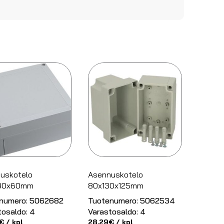
uskotelo
Asennuskotelo
180x60mm
80x130x125mm
numero:
5062682
Tuotenumero:
5062534
tosaldo:
4
Varastosaldo:
4
€
/ kpl
28.29
€
/ kpl