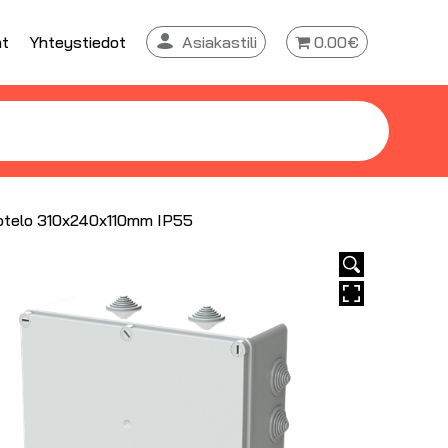
at
Yhteystiedot
Asiakastili
0.00€
telo 310x240x110mm IP55