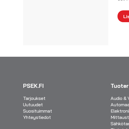
Li
PSEK.FI
Tuote
Tarjoukset
Audio & 
Uutuudet
Automaa
Suosituimmat
Elektron
Yhteystiedot
Mittaust
Sähkötar