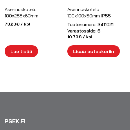
Asennuskotelo
Asennuskotelo
180x255x63mm
100x100x50mm IP55
73.20
€
/ kpl
Tuotenumero:
3411021
Varastosaldo:
6
10.79
€
/ kpl
Lue lisää
Lisää ostoskoriin
PSEK.FI