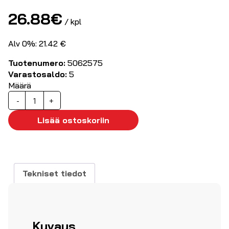
26.88
€
/ kpl
Alv 0%: 21.42 €
Tuotenumero:
5062575
Varastosaldo:
5
Määrä
Asennuskotelo
-
+
130x130x60mm
määrä
Lisää ostoskoriin
Tekniset tiedot
Kuvaus