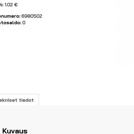
: 1.02 €
enumero:
6980502
stosaldo:
0
ekniset tiedot
Kuvaus