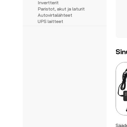
Phoenix Contact riviliittimet
Tarratulostus
Valonheittimet
Invertterit
Weidmuller riviliittimet
Teipit
Merkkivalot
Paristot, akut ja laturit
Taskulamput/otsalamput
Autovirtalähteet
UPS laitteet
Sin
Sääd