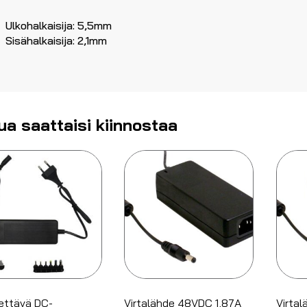
Ulkohalkaisija: 5,5mm
Sisähalkaisija: 2,1mm
ua saattaisi kiinnostaa
ettävä DC-
Virtalähde 48VDC 1,87A
Virta