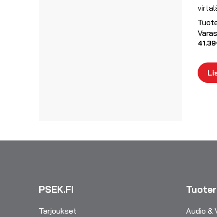
virta
Tuot
Varas
41.39
Li
PSEK.FI
Tuote
Tarjoukset
Audio & 