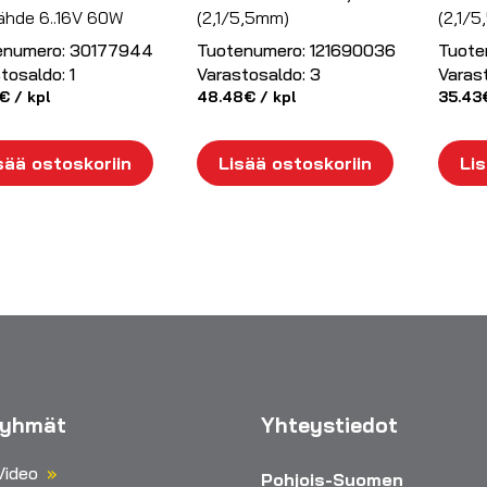
lähde 6..16V 60W
(2,1/5,5mm)
(2,1/
enumero:
30177944
Tuotenumero:
121690036
Tuote
tosaldo:
1
Varastosaldo:
3
Varas
€
/ kpl
48.48
€
/ kpl
35.43
sää ostoskoriin
Lisää ostoskoriin
Lis
ryhmät
Yhteystiedot
Video
Pohjois-Suomen