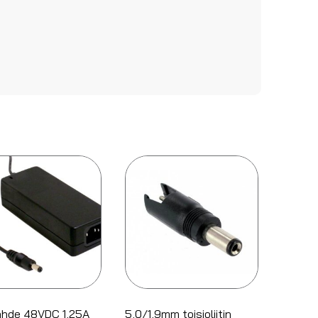
lähde 48VDC 1,25A
5,0/1,9mm toisioliitin