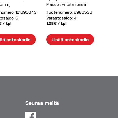
5,5mm)
Mascot virtalähteisiin
numero:
121690043
Tuotenumero:
6980536
tosaldo:
6
Varastosaldo:
4
€
/ kpl
1.28
€
/ kpl
ää ostoskoriin
Lisää ostoskoriin
Seuraa meitä