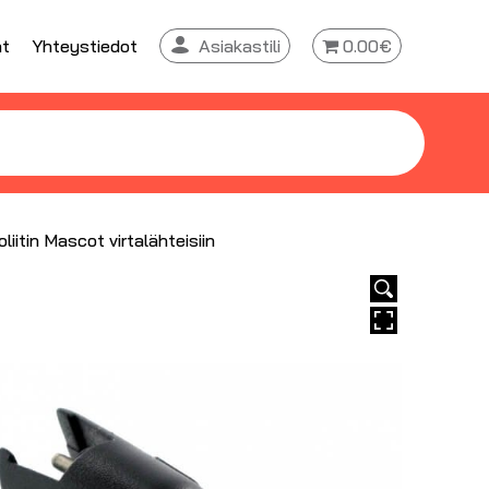
at
Yhteystiedot
Asiakastili
0.00€
liitin Mascot virtalähteisiin