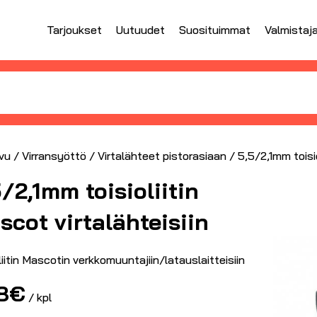
Tarjoukset
Uutuudet
Suosituimmat
Valmistaj
vu
/
Virransyöttö
/
Virtalähteet pistorasiaan
/ 5,5/2,1mm toisio
5/2,1mm toisioliitin
scot virtalähteisiin
liitin Mascotin verkkomuuntajiin/latauslaitteisiin
8
€
/ kpl