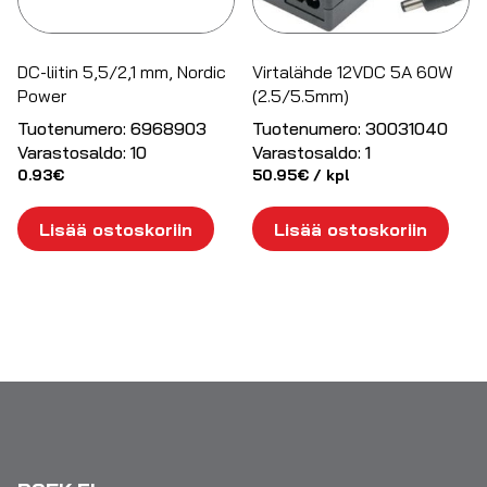
DC-liitin 5,5/2,1 mm, Nordic
Virtalähde 12VDC 5A 60W
Power
(2.5/5.5mm)
Tuotenumero:
6968903
Tuotenumero:
30031040
Varastosaldo:
10
Varastosaldo:
1
0.93
€
50.95
€
/ kpl
Lisää ostoskoriin
Lisää ostoskoriin