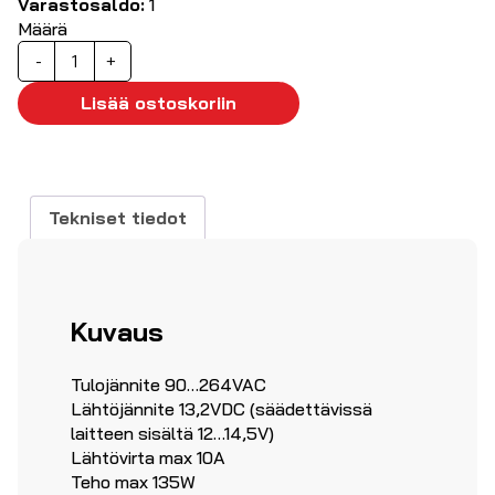
Varastosaldo:
1
Määrä
Virtalähde
-
+
13.2VDC
10A,
Lisää ostoskoriin
Mascot
2025120000
määrä
Tekniset tiedot
Kuvaus
Tulojännite 90…264VAC
Lähtöjännite 13,2VDC (säädettävissä
laitteen sisältä 12…14,5V)
Lähtövirta max 10A
Teho max 135W