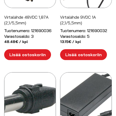
Virtalähde 48VDC 1,87A
Virtalähde 9VDC 1A
(2,1/5,5mm)
(2,1/5,5mm)
Tuotenumero:
121690036
Tuotenumero:
121690032
Varastosaldo:
3
Varastosaldo:
5
48.48
€
/ kpl
13.15
€
/ kpl
Lisää ostoskoriin
Lisää ostoskoriin