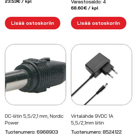
23.53
€
/ kpl
Varastosaldo:
4
68.60
€
/ kpl
Lisää ostoskoriin
Lisää ostoskoriin
DC-liitin 5,5/2,1 mm, Nordic
Virtalähde 9VDC 1A
Power
5,5/2,1mm liitin
Tuotenumero:
6968903
Tuotenumero:
8524122