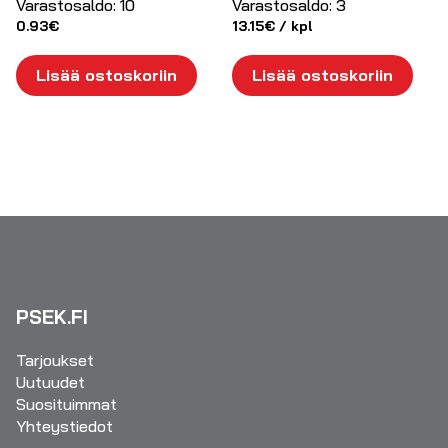
Varastosaldo:
10
Varastosaldo:
3
0.93
€
13.15
€
/ kpl
Lisää ostoskoriin
Lisää ostoskoriin
PSEK.FI
Tarjoukset
Uutuudet
Suosituimmat
Yhteystiedot