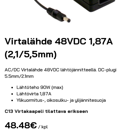
Virtalähde 48VDC 1,87A
(2,1/5,5mm)
AC/DC Virtalähde 48VDC lähtöjännitteellä. DC-plugi
5.5mm/2.1mm
Lähtöteho 90W (max)
Lähtövirta 1,87A
Ylikuormitus-, oikosulku- ja ylijännitesuoja
C13 Virtakaapeli tilattava erikseen
48.48
€
/ kpl