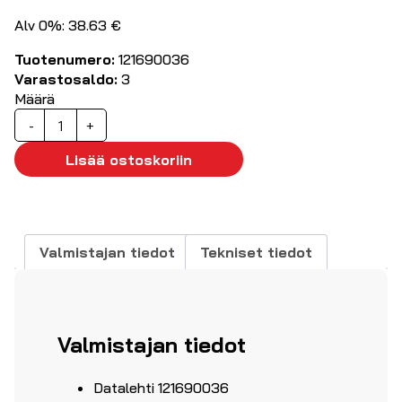
Alv 0%: 38.63 €
Tuotenumero:
121690036
Varastosaldo:
3
Määrä
Virtalähde
-
+
48VDC
1,87A
Lisää ostoskoriin
(2,1/5,5mm)
määrä
Valmistajan tiedot
Tekniset tiedot
Valmistajan tiedot
Datalehti 121690036