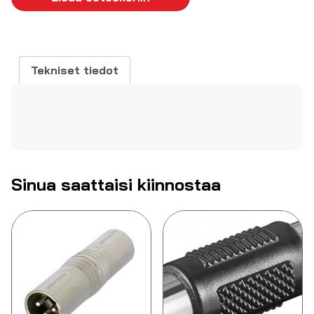
RCA
uros
määrä
Tekniset tiedot
Sinua saattaisi kiinnostaa