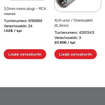
3,5mm mono plugi – RCA
naaras
XLR-uros / Stereojakki
Tuotenumero:
9116889
(6,3mm)
Varastosaldo:
24
1.02
€
/ kpl
Tuotenumero:
4261343
Varastosaldo:
3
20.95
€
/ kpl
Lisää ostoskoriin
Lisää ostoskoriin