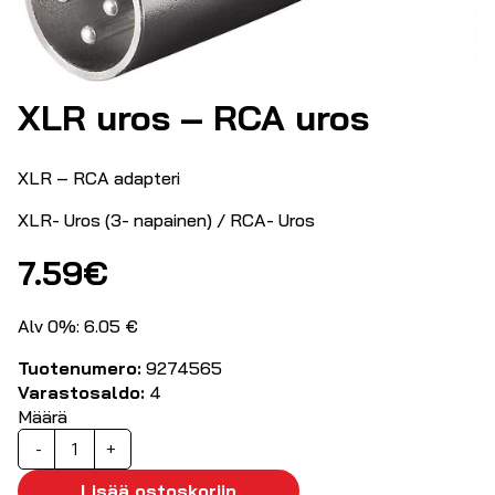
XLR uros – RCA uros
XLR – RCA adapteri
XLR- Uros (3- napainen) / RCA- Uros
7.59
€
Alv 0%: 6.05 €
Tuotenumero:
9274565
Varastosaldo:
4
Määrä
XLR
-
+
uros
-
Lisää ostoskoriin