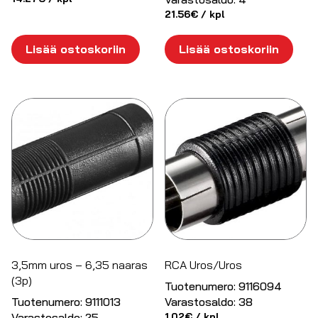
21.56
€
/ kpl
Lisää ostoskoriin
Lisää ostoskoriin
3,5mm uros – 6,35 naaras
RCA Uros/Uros
(3p)
Tuotenumero:
9116094
Tuotenumero:
9111013
Varastosaldo:
38
Varastosaldo:
25
1.02
€
/ kpl