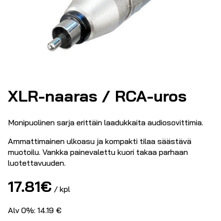
XLR-naaras / RCA-uros
Monipuolinen sarja erittäin laadukkaita audiosovittimia.
Ammattimainen ulkoasu ja kompakti tilaa säästävä
muotoilu. Vankka painevalettu kuori takaa parhaan
luotettavuuden.
17.81
€
/ kpl
Alv 0%: 14.19 €