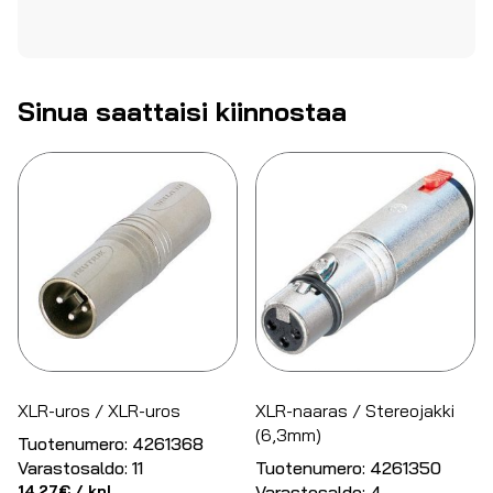
Sinua saattaisi kiinnostaa
XLR-uros / XLR-uros
XLR-naaras / Stereojakki
(6,3mm)
Tuotenumero:
4261368
Varastosaldo:
11
Tuotenumero:
4261350
14.27
€
/ kpl
Varastosaldo:
4