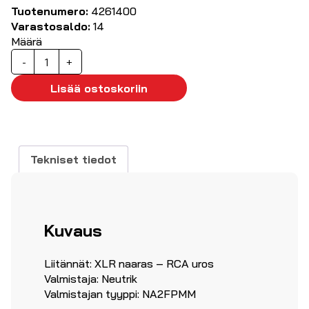
Tuotenumero:
4261400
Varastosaldo:
14
Määrä
XLR-
-
+
naaras
/
Lisää ostoskoriin
RCA-
uros
määrä
Tekniset tiedot
Kuvaus
Liitännät: XLR naaras – RCA uros
Valmistaja: Neutrik
Valmistajan tyyppi: NA2FPMM