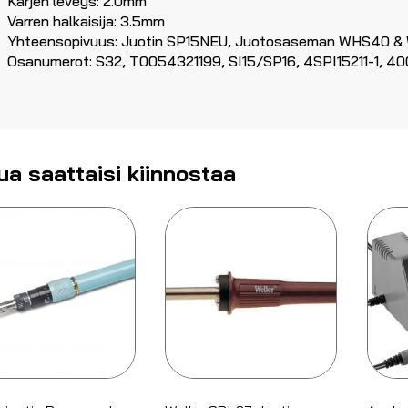
Kärjen leveys: 2.0mm
Varren halkaisija: 3.5mm
Yhteensopivuus: Juotin SP15NEU, Juotosaseman WHS40 
Osanumerot: S32, T0054321199, SI15/SP16, 4SPI15211-1, 
ua saattaisi kiinnostaa