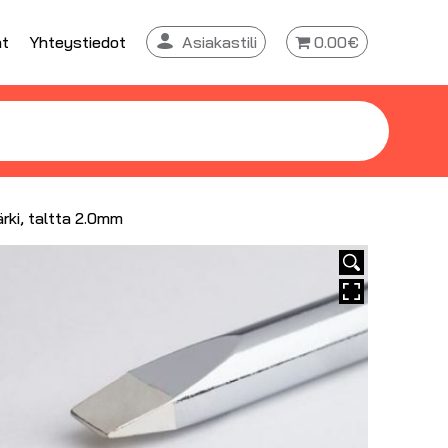
at
Yhteystiedot
Asiakastili
0.00€
rki, taltta 2.0mm