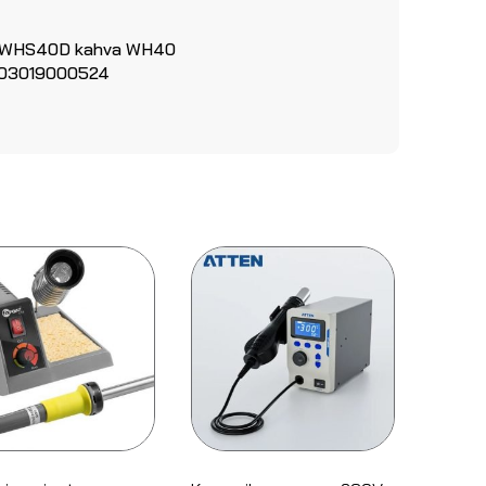
& WHS40D kahva WH40
4003019000524