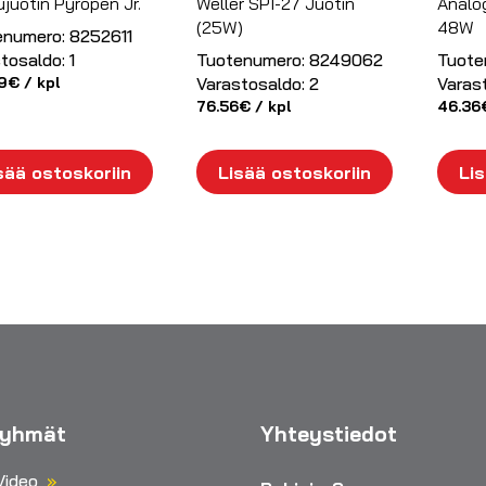
juotin Pyropen Jr.
Weller SPI-27 Juotin
Analo
(25W)
48W
enumero:
8252611
tosaldo:
1
Tuotenumero:
8249062
Tuote
9
€
/ kpl
Varastosaldo:
2
Varas
76.56
€
/ kpl
46.36
sää ostoskoriin
Lisää ostoskoriin
Lis
ryhmät
Yhteystiedot
Video