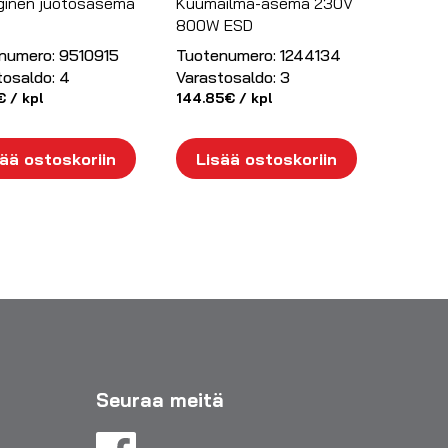
ginen juotosasema
Kuumailma-asema 230V
800W ESD
numero:
9510915
Tuotenumero:
1244134
tosaldo:
4
Varastosaldo:
3
€
/ kpl
144.85
€
/ kpl
ää ostoskoriin
Lisää ostoskoriin
Seuraa meitä