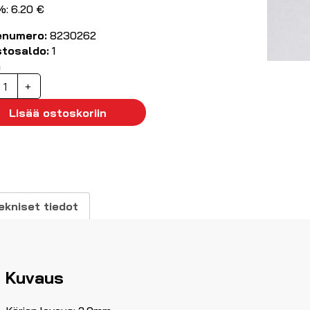
%: 6.20 €
enumero:
8230262
stosaldo:
1
ä
eller
+
uotoskärki,
altta
Lisää ostoskoriin
.0mm
äärä
ekniset tiedot
Kuvaus