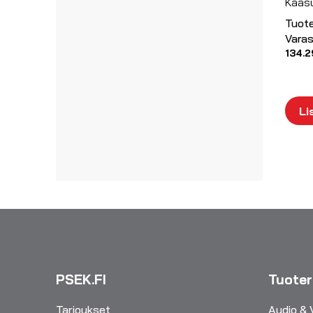
Kaasu
Tuot
Varas
134.2
Li
PSEK.FI
Tuote
Tarjoukset
Audio & 