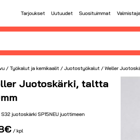
Tarjoukset
Uutuudet
Suosituimmat
Valmistaj
vu
/
Työkalut ja kemikaalit
/
Juotostyökalut
/ Weller Juotoskä
ller Juotoskärki, taltta
0mm
r S32 juotoskärki SP15NEU juottimeen
8
€
/ kpl