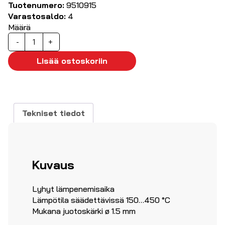
Tuotenumero:
9510915
Varastosaldo:
4
Määrä
Analoginen
-
+
juotosasema
48W
Lisää ostoskoriin
määrä
Tekniset tiedot
Kuvaus
Lyhyt lämpenemisaika
Lämpötila säädettävissä 150…450 °C
Mukana juotoskärki ø 1.5 mm