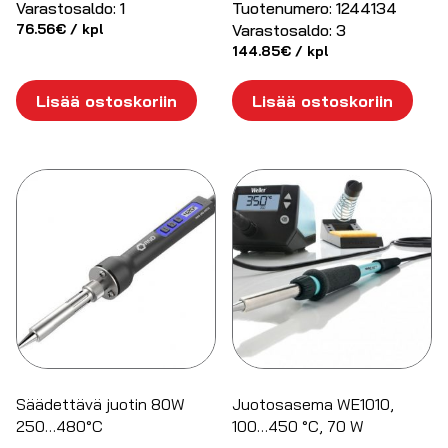
Varastosaldo:
1
Tuotenumero:
1244134
76.56
€
/ kpl
Varastosaldo:
3
144.85
€
/ kpl
Lisää ostoskoriin
Lisää ostoskoriin
Säädettävä juotin 80W
Juotosasema WE1010,
250…480°C
100…450 °C, 70 W