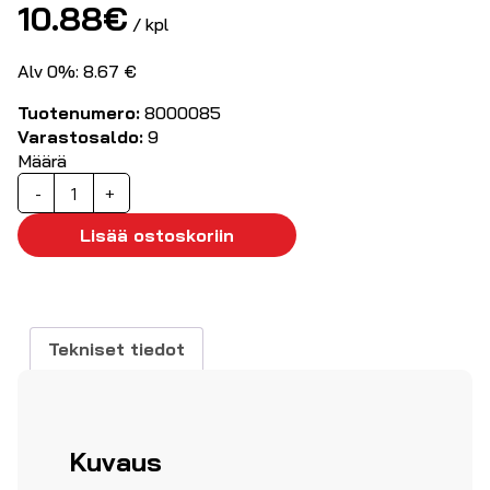
10.88
€
/ kpl
Alv 0%: 8.67 €
Tuotenumero:
8000085
Varastosaldo:
9
Määrä
Vulkanoituva
-
+
teippi
19mm
Lisää ostoskoriin
10m
määrä
Tekniset tiedot
Kuvaus