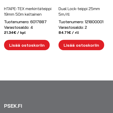
HTAPE-TEX merkintäteippi
Dual Lock-teippi 25mm
19mm 50m keltainen
5m/rll
Tuotenumero:
6017887
Tuotenumero:
121800001
Varastosaldo:
4
Varastosaldo:
2
21.34
€
/ kpl
84.71
€
/ rll
Lisää ostoskoriin
Lisää ostoskoriin
PSEK.FI