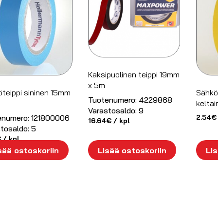
Kaksipuolinen teippi 19mm
x 5m
teippi sininen 15mm
Sähkö
Tuotenumero:
4229868
kelta
Varastosaldo:
9
enumero:
121800006
2.54
€
16.64
€
/ kpl
tosaldo:
5
€
/ kpl
sää ostoskoriin
Lisää ostoskoriin
Lis