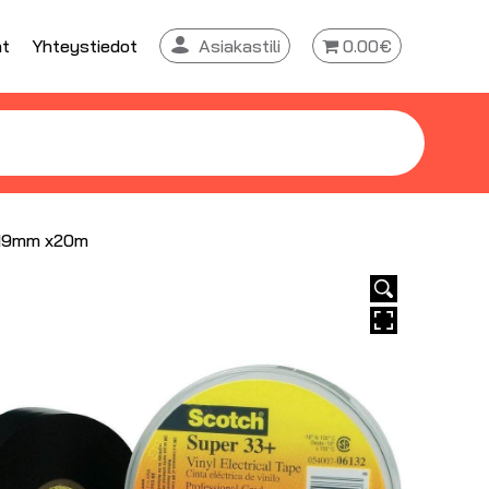
at
Yhteystiedot
Asiakastili
0.00€
 19mm x20m