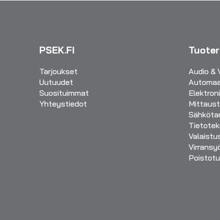
PSEK.FI
Tuote
Tarjoukset
Audio & 
Uutuudet
Automaa
Suosituimmat
Elektron
Yhteystiedot
Mittaust
Sähkötar
Tietotek
Valaistu
Virransy
Poistotu