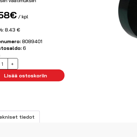
siin vaatimuksiin
.58
€
/ kpl
%: 8.43 €
enumero:
8089401
stosaldo:
6
ä
M
+
ristysnauha
usta,
Lisää ostoskoriin
9mm
20m
äärä
ekniset tiedot