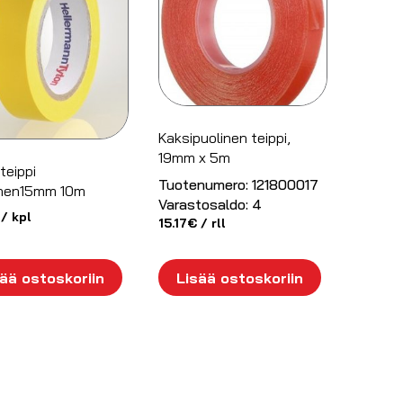
Kaksipuolinen teippi,
19mm x 5m
teippi
Tuotenumero:
121800017
inen15mm 10m
Varastosaldo:
4
/ kpl
15.17
€
/ rll
ää ostoskoriin
Lisää ostoskoriin