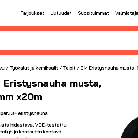
Tarjoukset
Uutuudet
Suosituimmat
Valmistaj
vu
/
Työkalut ja kemikaalit
/
Teipit
/ 3M Eristysnauha musta,
 Eristysnauha musta,
mm x20m
per33+ eristysnauha
ista hidastava, VDE-testattu
teilyä ja kosteutta kestävä