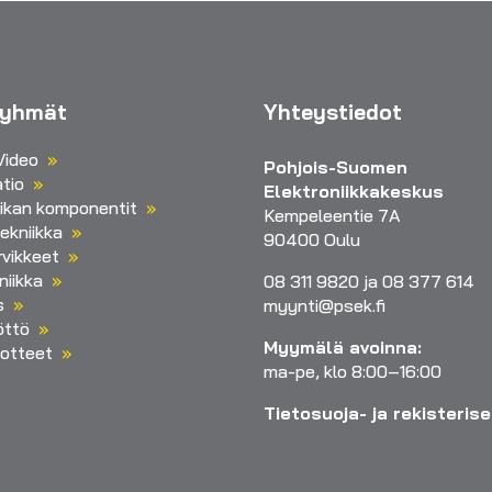
ryhmät
Yhteystiedot
Video
Pohjois-Suomen
tio
Elektroniikkakeskus
iikan komponentit
Kempeleentie 7A
ekniikka
90400 Oulu
vikkeet
niikka
08 311 9820 ja 08 377 614
s
myynti@psek.fi
öttö
Myymälä avoinna:
otteet
ma-pe, klo 8:00–16:00
Tietosuoja- ja rekisteris