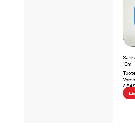
Sähkö
10m
Tuot
Varas
2.54
Li