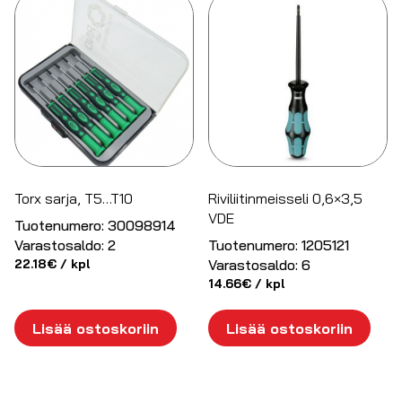
Torx sarja, T5…T10
Riviliitinmeisseli 0,6×3,5
VDE
Tuotenumero:
30098914
Varastosaldo:
2
Tuotenumero:
1205121
22.18
€
/ kpl
Varastosaldo:
6
14.66
€
/ kpl
Lisää ostoskoriin
Lisää ostoskoriin