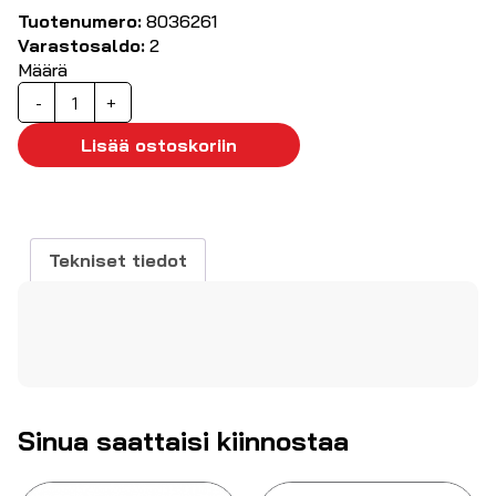
Tuotenumero:
8036261
Varastosaldo:
2
Määrä
Uraruuvitaltta,
-
+
ERGO
5,5
Lisää ostoskoriin
mm
määrä
Tekniset tiedot
Sinua saattaisi kiinnostaa