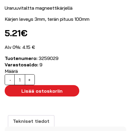
Uraruuvitaltta magneettikärjellä
Kärjen leveys 3mm, terän pituus 100mm
5.21
€
Alv 0%: 4.15 €
Tuotenumero:
3259029
Varastosaldo:
9
Määrä
Ruuvitaltta
-
+
3.0x100mm
määrä
Lisää ostoskoriin
Tekniset tiedot