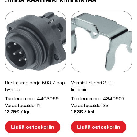
Runkouros sarja 693 7-nap
Varmistinkaari 2+PE
6+maa
liittimiin
Tuotenumero:
4403069
Tuotenumero:
4340907
Varastosaldo:
11
Varastosaldo:
23
12.75
€
/ kpl
1.83
€
/ kpl
Lisää ostoskoriin
Lisää ostoskoriin