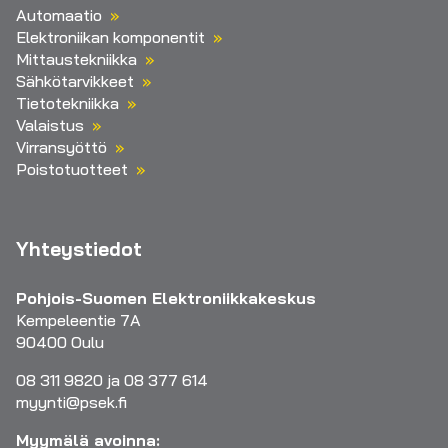
Automaatio
Elektroniikan komponentit
Mittaustekniikka
Sähkötarvikkeet
Tietotekniikka
Valaistus
Virransyöttö
Poistotuotteet
Yhteystiedot
Pohjois-Suomen Elektroniikkakeskus
Kempeleentie 7A
90400 Oulu
08 311 9820 ja 08 377 614
myynti@psek.fi
Myymälä avoinna: