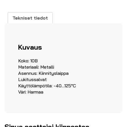
HAN
10B
määrä
Tekniset tiedot
Kuvaus
Koko: 10B
Materiaali: Metalli
Asennus: Kiinnityslaippa
Lukitussalvat
Käyttölämpötila: -40…125°C
Väri: Harmaa
Sinua saattaisi kiinnostaa