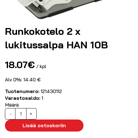
Runkokotelo 2 x
lukitussalpa HAN 10B
18.07
€
/ kpl
Alv 0%: 14.40 €
Tuotenumero:
121430112
Varastosaldo:
1
Määrä
Runkokotelo
-
+
2
x
Lisää ostoskoriin
lukitussalpa