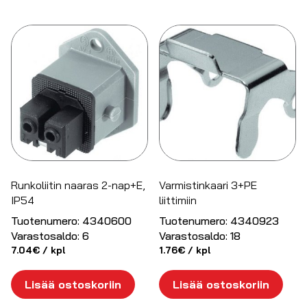
Runkoliitin naaras 2-nap+E,
Varmistinkaari 3+PE
IP54
liittimiin
Tuotenumero:
4340600
Tuotenumero:
4340923
Varastosaldo:
6
Varastosaldo:
18
7.04
€
/ kpl
1.76
€
/ kpl
Lisää ostoskoriin
Lisää ostoskoriin