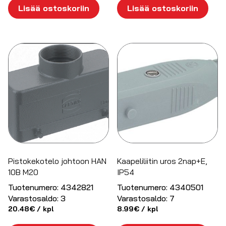
Lisää ostoskoriin
Lisää ostoskoriin
Pistokekotelo johtoon HAN
Kaapeliliitin uros 2nap+E,
10B M20
IP54
Tuotenumero:
4342821
Tuotenumero:
4340501
Varastosaldo:
3
Varastosaldo:
7
20.48
€
/ kpl
8.99
€
/ kpl