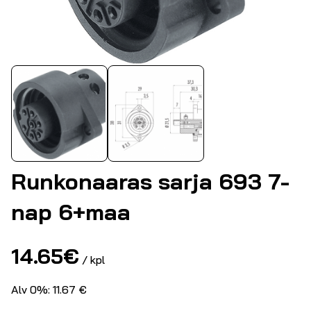
Runkonaaras sarja 693 7-
nap 6+maa
14.65
€
/ kpl
Alv 0%: 11.67 €