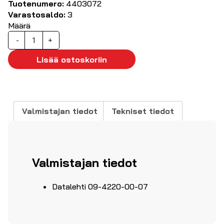
Tuotenumero:
4403072
Varastosaldo:
3
Määrä
Runkonaaras
-
+
sarja
693
Lisää ostoskoriin
7-
nap
6+maa
määrä
Valmistajan tiedot
Tekniset tiedot
Valmistajan tiedot
Datalehti 09-4220-00-07